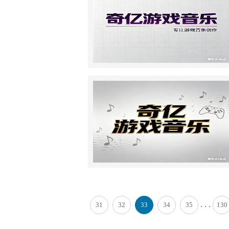
. . .
31
32
33
34
35
130