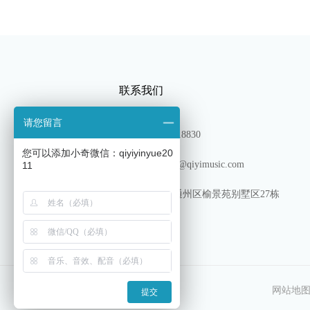
联系我们
请您留言
TEL：13180318830
您可以添加小奇微信：qiyiyinyue20
邮箱: shichang@qiyimusic.com
11
地址: 北京市通州区榆景苑别墅区27栋
网站地
提交