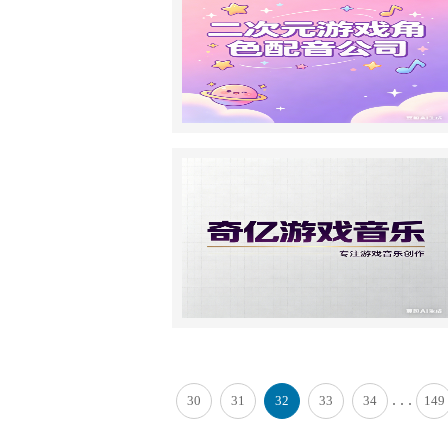
. . .
30
31
32
33
34
149