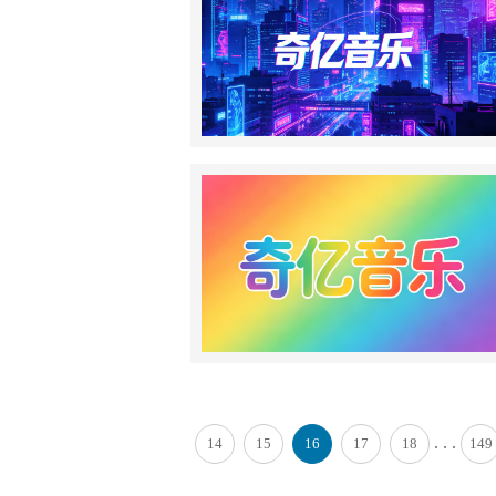
. . .
14
15
16
17
18
149