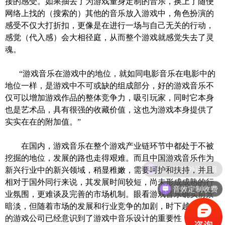
接的感受。如果抽去了为游戏量身定制的音乐，换上了随便
网络上找的
（
搜索的
）
其他的音乐放入游戏中，角色扮演的
感受不仅大打折扣，更像是在进行一场与自己无关的行动，
感觉
（
代入感
）
会大相径庭，从而整个游戏就感觉失去了灵
魂。
“游戏音乐在游戏中的地位，就如同电影音乐在电影中的
地位一样，是游戏中不可或缺的组成部分，好的游戏音乐不
仅可以增加游戏作品的整体竞争力，吸引玩家，同时它本身
也是艺术品，具有很强的收藏价值，这也为游戏本身提供了
实实在在的附加值。”
在国内，
游戏音乐
在整个游戏产业链环节中都处于不被
挖掘的地位，发展的路也走得艰难。而且中国游戏音乐作为
中文配音外语配音
新兴行业中的新兴领域，稍显稚嫩，需要呵护和扶持，并且
相对于国外同行来说，其发展时间较短，尚未形成成熟的行
音效定制收费
业氛围，更难谈及完善的市场机制。眼看游戏音乐确实前景
暗淡，但随着市场的发展和行业竞争的加剧，时下越来越多
的游戏公司已经意识到了游戏中音乐设计的重要性，好的游