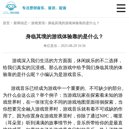
首页
>
新闻动态
>
游戏资讯
>
身临其境的游戏体验靠的是什么？
身临其境的游戏体验靠的是什么？
奇亿音乐：2025-08-29 16:56
游戏深入我们生活的方方面面，休闲娱乐的不二选择，
给我们真实的沉浸感。那么在游戏中给予我们身临其境的体
验靠的是什么呢？小编认为是游戏音乐。
游戏音乐
已经成为游戏中一个重要的、不可缺少的部分。
为什么会这么说？举个例子：当游戏玩家在探索着未知的游
戏世界时，在一张张完全不同的游戏地图里面徘徊探索，
当
你想要
完全融入
游戏
世界时
，
游戏
音乐
就
有
着不可或缺的作
用
了
。因为你
置身
在游戏世界里时，你除了通过
NPC
，
嘴里
（
耳朵里
）
听到满满的故事情节外，音乐所带给你的是最直