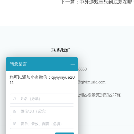
下一篇：中外游戏音乐到底差在哪
联系我们
请您留言
TEL：13180318830
您可以添加小奇微信：qiyiyinyue20
邮箱: shichang@qiyimusic.com
11
地址: 北京市通州区榆景苑别墅区27栋