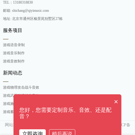
TEL：13180318830
邮箱: shichang@qiyimusic.com
地址: 北京市通州区榆景苑别墅区27栋
服务项目
游戏语音录制
游戏音乐制作
游戏音效制作
新闻动态
游戏物理攻击战斗音效
游戏武器碰撞战斗音效
×
游戏施法吟唱战斗音效
您好，您需要定制音乐、音效、还是配
游戏蓄力攻击战斗音效
音？
网站地图
京ICP备
Copyright ©[奇亿（北京）音乐有限公司]. All rights reserved
15007552号-3
立即咨询
稍后再说