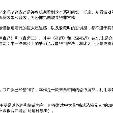
起来吗？这应该是许多玩家看到这个系列的第一反应。别看游戏
视觉效果和音效，将恐怖氛围塑造得非常棒。
被怪物追着跑的巨大压迫感，以及躲藏时的恐惧感，都不逊于其
深夜廻》和《夜廻三》。其中《夜廻》和《深夜廻》在NS上是
前两部中一些体验上的缺陷也没能得到解决，相比之下还是更推
，或许就已经猜到了，本作是一款来自韩国的恐怖游戏，利用浓
也主要是以跑路和解谜为主，但在游戏中大量“韩式恐怖元素”的
该很容易能get到这种氛围）。