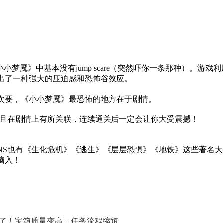
小梦魇》中基本没有jump scare（突然吓你一条那种）。游
出了一种强大的压迫感和恐怖谷效应。
次要，《小小梦魇》最恐怖的地方在于剧情。
，且在剧情上有所关联，连续通关后一定会让你大受震撼！
NS也有《生化危机》《逃生》《层层恐惧》《地铁》这些著名
脑入！
负了！宝箱质量变高，任务流程缩短