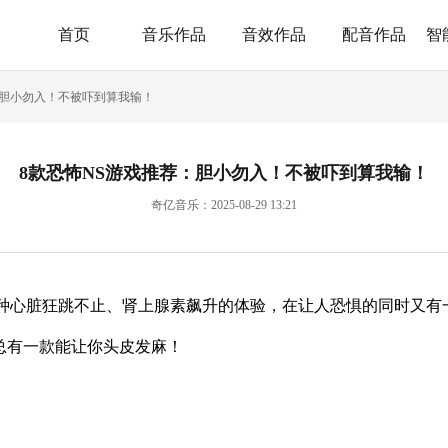
首页
音乐作品
音效作品
配音作品
智
：胆小勿入！不被吓到算我输！
8款恐怖NS游戏推荐：胆小勿入！不被吓到算我输！
奇亿音乐：2025-08-29 13:21
种心脏狂跳不止、肾上腺素飙升的体验，在让人恐惧的同时又有
总有一款能让你头皮发麻！