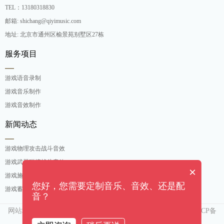
TEL：13180318830
邮箱: shichang@qiyimusic.com
地址: 北京市通州区榆景苑别墅区27栋
服务项目
游戏语音录制
游戏音乐制作
游戏音效制作
新闻动态
游戏物理攻击战斗音效
游戏武器碰撞战斗音效
×
游戏施法吟唱战斗音效
您好，您需要定制音乐、音效、还是配
游戏蓄力攻击战斗音效
音？
网站地图
京ICP备
Copyright ©[奇亿（北京）音乐有限公司]. All rights reserved
15007552号-3