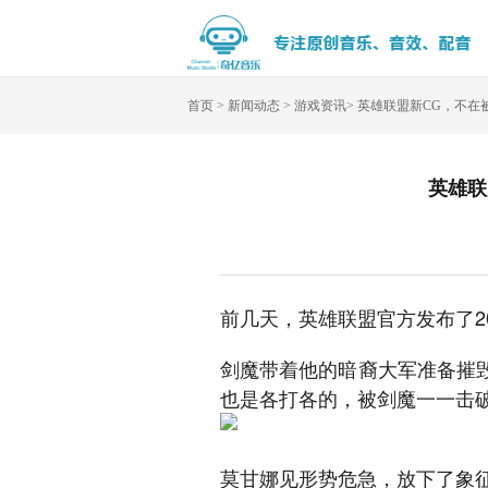
首页
>
新闻动态
>
游戏资讯
>
英雄联盟新CG，不在
英雄联
前几天，英雄联盟官方发布了20
剑魔带着他的暗裔大军准备摧
也是各打各的，被剑魔一一击
莫甘娜见形势危急，放下了象