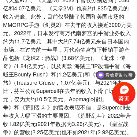
亿和4.07亿美元，《天堂2M》也有约1.835亿美元的
收入进账。此外，目前仅登陆了韩国和美国市场的
MMORPG手游《剑灵2》在去年的收入接近3000万美
元。2022年，日本发行商万代南梦宫的手游业务收入
约为11.7亿美元，其中大约7.74亿美元来自日本国内
市场。在过去的一年里，万代南梦宫旗下畅销手游产
品包括《龙珠Z：激战》(3.68亿美元)、《龙珠：传
奇》(1.84亿美元)，以及两款“海贼王”IP改编手游《海
贼王Bounty Rush》和(1.2亿美元)和《海贼王：寻宝之
音效定制收费
旅》(Treasure Cruise，1.07亿美元)。与2021年相
比，芬兰公司Supercell在去年的收入下滑了近2亿美
元，仅为大约10.5亿美元。Appmagic指出，《皇室战
争》和《荒野乱斗》的营收表现不佳，是Supercell去
年收入大幅下滑的主要原因。《荒野乱斗》2022年营
收1.82亿美元(2021年数据为3.26亿美元)，《皇室战
争》的营收(2.25亿美元)也不如2021年(2.92亿美元)。