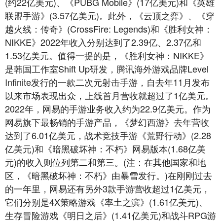
(约22亿美元)、《PUBG Mobile》(17亿美元)和《英雄
联盟手游》(3.57亿美元)。此外，《云顶之弈》、《穿
越火线：传奇》(CrossFire: Legends)和《胜利女神：
NIKKE》2022年收入分别达到了2.39亿、2.37亿和
1.53亿美元。值得一提的是，《胜利女神：NIKKE》
是韩国工作室Shift Up研发，腾讯海外游戏品牌Level
Infinite发行的一款二次元射击手游，自去年11月发布
以来市场表现出众，上线首月营收就超过了1亿美元。
2022年，网易的手游业务收入约为22.9亿美元。作为
网易旗下最畅销的手游产品，《梦幻西游》去年营收
达到了6.01亿美元，战术竞技手游《荒野行动》(2.28
亿美元)和《暗黑破坏神：不朽》网易版本(1.68亿美
元)的收入则位列第二和第三。(注：在其他国家和地
区，《暗黑破坏神：不朽》由暴雪发行。)在刚刚过去
的一年里，网易还有另外3款手游营收超过1亿美元，
它们分别是4X策略游戏《率土之滨》(1.61亿美元)、
生存冒险游戏《明日之后》(1.41亿美元)和战斗RPG游