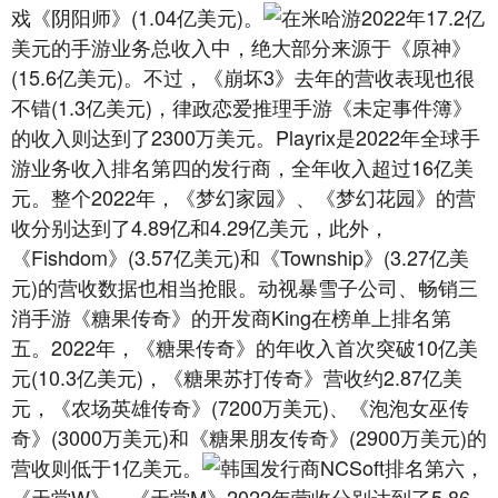
戏《阴阳师》(1.04亿美元)。
在米哈游2022年17.2亿
美元的手游业务总收入中，绝大部分来源于《原神》
(15.6亿美元)。不过，《崩坏3》去年的营收表现也很
不错(1.3亿美元)，律政恋爱推理手游《未定事件簿》
的收入则达到了2300万美元。Playrix是2022年全球手
游业务收入排名第四的发行商，全年收入超过16亿美
元。整个2022年，《梦幻家园》、《梦幻花园》的营
收分别达到了4.89亿和4.29亿美元，此外，
《Fishdom》(3.57亿美元)和《Township》(3.27亿美
元)的营收数据也相当抢眼。动视暴雪子公司、畅销三
消手游《糖果传奇》的开发商King在榜单上排名第
五。2022年，《糖果传奇》的年收入首次突破10亿美
元(10.3亿美元)，《糖果苏打传奇》营收约2.87亿美
元，《农场英雄传奇》(7200万美元)、《泡泡女巫传
奇》(3000万美元)和《糖果朋友传奇》(2900万美元)的
营收则低于1亿美元。
韩国发行商NCSoft排名第六，
《天堂W》、《天堂M》2022年营收分别达到了5.86