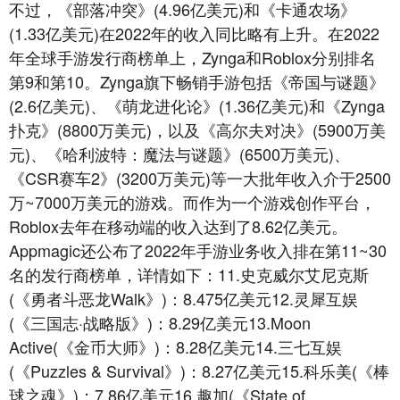
不过，《部落冲突》(4.96亿美元)和《卡通农场》
(1.33亿美元)在2022年的收入同比略有上升。在2022
年全球手游发行商榜单上，Zynga和Roblox分别排名
第9和第10。Zynga旗下畅销手游包括《帝国与谜题》
(2.6亿美元)、《萌龙进化论》(1.36亿美元)和《Zynga
扑克》(8800万美元)，以及《高尔夫对决》(5900万美
元)、《哈利波特：魔法与谜题》(6500万美元)、
《CSR赛车2》(3200万美元)等一大批年收入介于2500
万~7000万美元的游戏。而作为一个游戏创作平台，
Roblox去年在移动端的收入达到了8.62亿美元。
Appmagic还公布了2022年手游业务收入排在第11~30
名的发行商榜单，详情如下：11.史克威尔艾尼克斯
(《勇者斗恶龙Walk》)：8.475亿美元12.灵犀互娱
(《三国志·战略版》)：8.29亿美元13.Moon
Active(《金币大师》)：8.28亿美元14.三七互娱
(《Puzzles & Survival》)：8.27亿美元15.科乐美(《棒
球之魂》)：7.86亿美元16.趣加(《State of