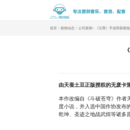
首页
>
新闻动态
>
公司新闻
>
《元尊》手游荣获硬核
《
由天蚕土豆正版授权的无废卡
本作改编自《斗破苍穹》作者
度小说，并入选中国作协发布的
乾坤、圣迹之地战武煌等诸多