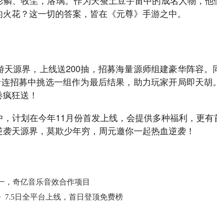
彩鳞、牧尘，洛璃。作为天蚕土豆宇宙中的成名人物，他
的火花？这一切的答案，皆在《元尊》手游之中。
游天源界，上线送200抽，招募海量源师组建豪华阵容。
次十连招募中挑选一组作为最后结果，助力玩家开局即天胡
卷疯狂送！
中，计划在今年11月份首发上线，会提供多种福利，更有
逆袭天源界，莫欺少年穷，周元邀你一起热血逆袭！
一，奇亿音乐音效合作项目
7.5日全平台上线，首日登顶免费榜