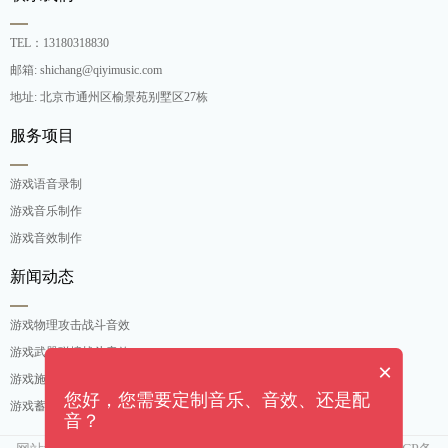
TEL：13180318830
邮箱: shichang@qiyimusic.com
地址: 北京市通州区榆景苑别墅区27栋
服务项目
游戏语音录制
游戏音乐制作
游戏音效制作
新闻动态
游戏物理攻击战斗音效
游戏武器碰撞战斗音效
×
游戏施法吟唱战斗音效
您好，您需要定制音乐、音效、还是配
游戏蓄力攻击战斗音效
音？