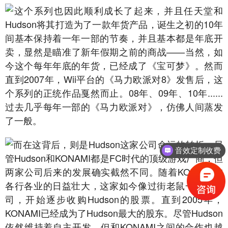
这个系列也因此顺利成长了起来，并且任天堂和
Hudson将其打造为了一款年货产品，诞生之初的10年
间基本保持着一年一部的节奏，并且基本都是年底开
卖，显然是瞄准了新年假期之前的商战——当然，如
今这个每年年底的年货，已经成了《宝可梦》。然而
直到2007年，Wii平台的《马力欧派对8》发售后，这
个系列的正统作品戛然而止。08年、09年、10年......
过去几乎每年一部的《马力欧派对》，仿佛人间蒸发
了一般。
而在这背后，则是Hudson这家公司命运的转折。尽
音效定制收费
管Hudson和KONAMI都是FC时代的顶级游戏厂商，但
两家公司后来的发展确实截然不同。随着KONAMI在
各行各业的日益壮大，这家如今像过街老鼠一样的公
司，开始逐步收购Hudson的股票。直到2005年，
KONAMI已经成为了Hudson最大的股东。尽管Hudson
依然维持着自主开发，但和KONAMI之间的合作也越