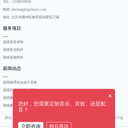
TEL：13180318830
邮箱: shichang@qiyimusic.com
地址: 北京市通州区榆景苑别墅区27栋
服务项目
游戏语音录制
游戏音乐制作
游戏音效制作
新闻动态
游戏物理攻击战斗音效
游戏武器碰撞战斗音效
×
游戏施法吟唱战斗音效
您好，您需要定制音乐、音效、还是配
游戏蓄力攻击战斗音效
音？
网站地图
京ICP备
Copyright ©[奇亿（北京）音乐有限公司]. All rights reserved
15007552号-3
立即咨询
稍后再说