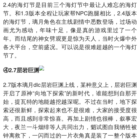
2.4的海灯节是目前三个海灯节中最让人难忘的海灯
节。和1.3版本全程让玩家帮NPC跑腿相比，2.4版本
的海灯节，璃月角色在主线剧情中悉数登场，过场动
画尤为感动，年味十足，像是真的游戏里过了一个
年。而结尾的神女劈观更是惊为天人，当时火爆中外
各大平台，空前盛况。可以说是很难超越的一个海灯
节了。
④2.7层岩巨渊
2.7版本璃月dlc层岩巨渊上线，某种意义上，层岩巨渊
开启了原神“向地下探索”的新时代，谁能想到自那开
始，提瓦特的地能越挖越深呢。不过在当时，地下探
索还很新鲜，探索起来也不是很难，大家的接受度很
高，而且感到非常惊喜。再加上剧情也很棒，叙事宏
大，夜兰一斗烟绯等人共同出力，魈试图自我牺牲被
钟离救下，一闪而过的一片衣角真是装了一整个版本