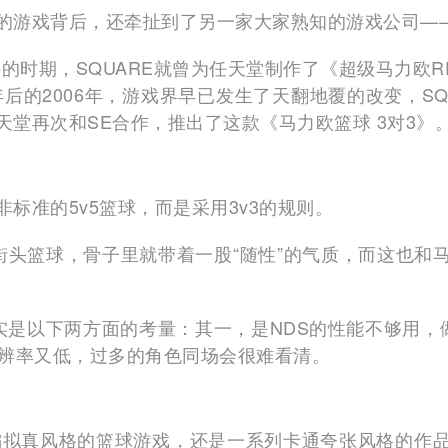
游戏背后，还牵扯到了另一家大家熟知的游戏公司——SQ
并的时期，SQUARE就曾为任天堂制作了《超级马力欧
年后的2006年，游戏界早已发生了天翻地覆的改变，SQ
堂再次和SE合作，推出了这款《马力欧篮球 3对3》
标准的5v5篮球，而是采用3v3的规则。
的街头篮球，骨子里就带着一股“随性”的气质，而这也和
实是以下两方面的考量：其一，是NDS的性能不够用，
分辨率又低，过多的角色同场会很难看清。
种偏拟真风格的篮球游戏，还是一系列卡通夸张风格的作