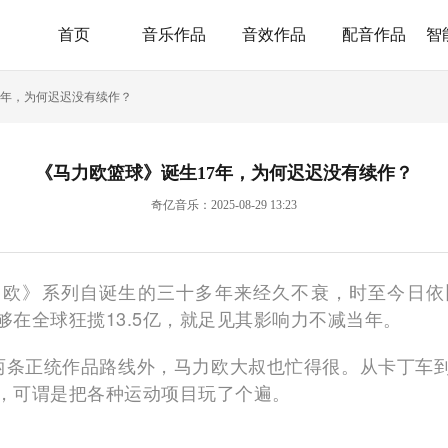
首页
音乐作品
音效作品
配音作品
智
7年，为何迟迟没有续作？
《马力欧篮球》诞生17年，为何迟迟没有续作？
奇亿音乐：2025-08-29 13:23
力欧》系列自诞生的三十多年来经久不衰，时至今日
在全球狂揽13.5亿，就足见其影响力不减当年。
D两条正统作品路线外，马力欧大叔也忙得很。从卡丁车
，可谓是把各种运动项目玩了个遍。