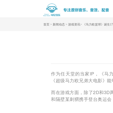
首页
>
新闻动态
>
游戏资讯
>
《马力欧篮球》诞生1
作为任天堂的当家IP，《马
《超级马力欧兄弟大电影》能够
而在游戏方面，除了2D和3
和隔壁某刺猬携手登台奥运会