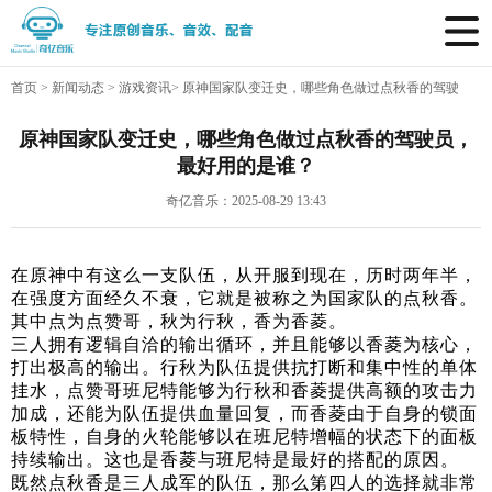
首页
>
新闻动态
>
游戏资讯
>
原神国家队变迁史，哪些角色做过点秋香的驾驶
员，最好用的是谁？
原神国家队变迁史，哪些角色做过点秋香的驾驶员，
最好用的是谁？
奇亿音乐：2025-08-29 13:43
在原神中有这么一支队伍，从开服到现在，历时两年半，
在强度方面经久不衰，它就是被称之为国家队的点秋香。
其中点为点赞哥，秋为行秋，香为香菱。
三人拥有逻辑自洽的输出循环，并且能够以香菱为核心，
打出极高的输出。行秋为队伍提供抗打断和集中性的单体
挂水，点赞哥班尼特能够为行秋和香菱提供高额的攻击力
加成，还能为队伍提供血量回复，而香菱由于自身的锁面
板特性，自身的火轮能够以在班尼特增幅的状态下的面板
持续输出。这也是香菱与班尼特是最好的搭配的原因。
既然点秋香是三人成军的队伍，那么第四人的选择就非常