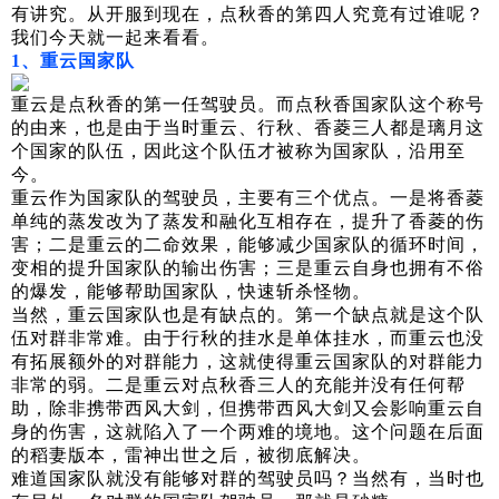
有讲究。从开服到现在，点秋香的第四人究竟有过谁呢？
我们今天就一起来看看。
1、重云国家队
重云是点秋香的第一任驾驶员。而点秋香国家队这个称号
的由来，也是由于当时重云、行秋、香菱三人都是璃月这
个国家的队伍，因此这个队伍才被称为国家队，沿用至
今。
重云作为国家队的驾驶员，主要有三个优点。一是将香菱
单纯的蒸发改为了蒸发和融化互相存在，提升了香菱的伤
害；二是重云的二命效果，能够减少国家队的循环时间，
变相的提升国家队的输出伤害；三是重云自身也拥有不俗
的爆发，能够帮助国家队，快速斩杀怪物。
当然，重云国家队也是有缺点的。第一个缺点就是这个队
伍对群非常难。由于行秋的挂水是单体挂水，而重云也没
有拓展额外的对群能力，这就使得重云国家队的对群能力
非常的弱。二是重云对点秋香三人的充能并没有任何帮
助，除非携带西风大剑，但携带西风大剑又会影响重云自
身的伤害，这就陷入了一个两难的境地。这个问题在后面
的稻妻版本，雷神出世之后，被彻底解决。
难道国家队就没有能够对群的驾驶员吗？当然有，当时也