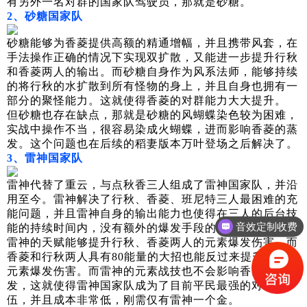
有另外一名对群的国家队驾驶员，那就是砂糖。
2、砂糖国家队
砂糖能够为香菱提供高额的精通增幅，并且携带风套，在
手法操作正确的情况下实现双扩散，又能进一步提升行秋
和香菱两人的输出。而砂糖自身作为风系法师，能够持续
的将行秋的水扩散到所有怪物的身上，并且自身也拥有一
部分的聚怪能力。这就使得香菱的对群能力大大提升。
但砂糖也存在缺点，那就是砂糖的风蝴蝶染色较为困难，
实战中操作不当，很容易染成火蝴蝶，进而影响香菱的蒸
发。这个问题也在后续的稻妻版本万叶登场之后解决了。
3、雷神国家队
雷神代替了重云，与点秋香三人组成了雷神国家队，并沿
用至今。雷神解决了行秋、香菱、班尼特三人最困难的充
能问题，并且雷神自身的输出能力也使得在三人的后台技
音效定制收费
能的持续时间内，没有额外的爆发手段的问题。
雷神的天赋能够提升行秋、香菱两人的元素爆发伤害，而
香菱和行秋两人具有80能量的大招也能反过来提升雷神的
元素爆发伤害。而雷神的元素战技也不会影响香菱的蒸
发，这就使得雷神国家队成为了目前平民最强的对单队
伍，并且成本非常低，刚需仅有雷神一个金。