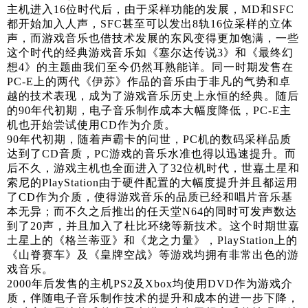
主机进入16位时代后，由于采样功能的发展，MD和SFC
都开始加入人声，SFC甚至可以发出8轨16位采样的立体
声，而游戏音乐也借技术发展的东风变得更加饱满，一些
这个时代的经典游戏音乐如《塞尔达传说3》和《最终幻
想4》的主题曲我们至今仍然耳熟能详。同一时期发售在
PC-E上的两代《伊苏》作品的音乐由于非凡的气势和卓
越的技术表现，成为了游戏音乐历史上永恒的经典。随后
的90年代初期，电子音乐制作成本大幅度降低，PC-E主
机也开始尝试使用CD作为介质。
90年代初期，随着声霸卡的问世，PC机的数码采样品质
达到了CD音质，PC游戏的音乐水准也得以迅速提升。而
后不久，游戏主机也全面进入了32位机时代，世嘉土星和
索尼的PlayStation由于硬件配置的大幅度提升并且都运用
了CD作为介质，使得游戏音乐的品质已经和唱片音乐基
本无异；而不久之后推出的任天堂N64的同时可发声数达
到了20声，并且加入了杜比环绕等新技术。这个时期世嘉
土星上的《格兰蒂亚》和《龙之力量》，PlayStation上的
《山脊赛车》及《皇牌空战》等游戏均拥有非常出色的游
戏音乐。
2000年后发售的主机PS2及Xbox均使用DVD作为游戏介
质，伴随电子音乐制作技术的提升和成本的进一步下降，