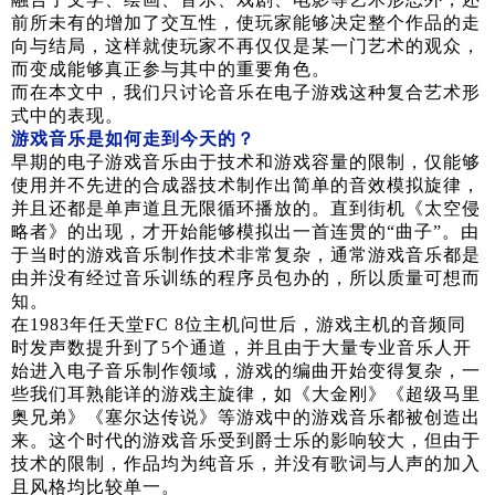
前所未有的增加了交互性，使玩家能够决定整个作品的走
向与结局，这样就使玩家不再仅仅是某一门艺术的观众，
而变成能够真正参与其中的重要角色。
而在本文中，我们只讨论音乐在电子游戏这种复合艺术形
式中的表现。
游戏音乐是如何走到今天的？
早期的电子游戏音乐由于技术和游戏容量的限制，仅能够
使用并不先进的合成器技术制作出简单的音效模拟旋律，
并且还都是单声道且无限循环播放的。直到街机《太空侵
略者》的出现，才开始能够模拟出一首连贯的“曲子”。由
于当时的游戏音乐制作技术非常复杂，通常游戏音乐都是
由并没有经过音乐训练的程序员包办的，所以质量可想而
知。
在1983年任天堂FC 8位主机问世后，游戏主机的音频同
时发声数提升到了5个通道，并且由于大量专业音乐人开
始进入电子音乐制作领域，游戏的编曲开始变得复杂，一
些我们耳熟能详的游戏主旋律，如《大金刚》《超级马里
奥兄弟》《塞尔达传说》等游戏中的游戏音乐都被创造出
来。这个时代的游戏音乐受到爵士乐的影响较大，但由于
技术的限制，作品均为纯音乐，并没有歌词与人声的加入
且风格均比较单一。