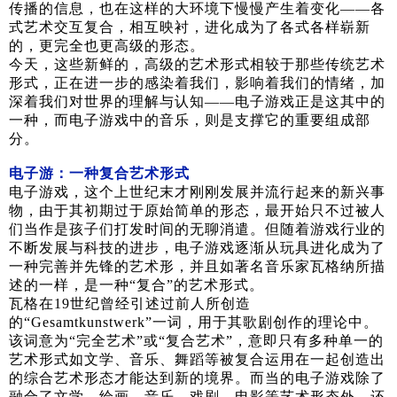
传播的信息，也在这样的大环境下慢慢产生着变化——各
式艺术交互复合，相互映衬，进化成为了各式各样崭新
的，更完全也更高级的形态。
今天，这些新鲜的，高级的艺术形式相较于那些传统艺术
形式，正在进一步的感染着我们，影响着我们的情绪，加
深着我们对世界的理解与认知——电子游戏正是这其中的
一种，而电子游戏中的音乐，则是支撑它的重要组成部
分。
电子游：一种复合艺术形式
电子游戏，这个上世纪末才刚刚发展并流行起来的新兴事
物，由于其初期过于原始简单的形态，最开始只不过被人
们当作是孩子们打发时间的无聊消遣。但随着游戏行业的
不断发展与科技的进步，电子游戏逐渐从玩具进化成为了
一种完善并先锋的艺术形，并且如著名音乐家瓦格纳所描
述的一样，是一种“复合”的艺术形式。
瓦格在19世纪曾经引述过前人所创造
的“Gesamtkunstwerk”一词，用于其歌剧创作的理论中。
该词意为“完全艺术”或“复合艺术”，意即只有多种单一的
艺术形式如文学、音乐、舞蹈等被复合运用在一起创造出
的综合艺术形态才能达到新的境界。而当的电子游戏除了
融合了文学、绘画、音乐、戏剧、电影等艺术形态外，还