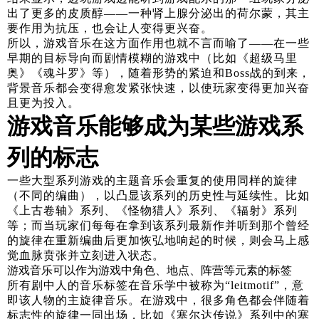
出了更多的皮质醇——一种肾上腺分泌出的荷尔蒙，其主
要作用为抗压，也会让人变得更兴奋。
所以，游戏音乐在这方面作用也就不言而喻了——在一些
早期的目标导向而剧情模糊的游戏中（比如《超级马里
奥》《魂斗罗》等），随着形势的紧迫和Boss战的到来，
背景音乐都会变得愈发紧张快速，以使玩家变得更加兴奋
且更为投入。
游戏音乐能够成为某些游戏系
列的标志
一些大型系列游戏的主题音乐会重复的使用同样的旋律
（不同的编曲），以凸显该系列的历史性与延续性。比如
《上古卷轴》系列、《怪物猎人》系列、《辐射》系列
等；而当玩家们每每在拿到该系列最新作并听到那个曾经
的旋律在重新编曲后更加恢弘地响起的时候，则会马上感
觉血脉贲张并立刻进入状态。
游戏音乐可以作为游戏中角色、地点、阵营等元素的标签
所有剧中人的音乐标签在音乐学中被称为“leitmotif”，意
即该人物的主旋律音乐。在游戏中，很多角色都会伴随着
标志性的旋律一同出场，比如《塞尔达传说》系列中的塞