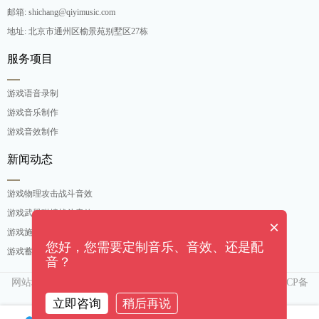
邮箱: shichang@qiyimusic.com
地址: 北京市通州区榆景苑别墅区27栋
服务项目
游戏语音录制
游戏音乐制作
游戏音效制作
新闻动态
游戏物理攻击战斗音效
游戏武器碰撞战斗音效
×
游戏施法吟唱战斗音效
您好，您需要定制音乐、音效、还是配
游戏蓄力攻击战斗音效
音？
网站地图
京ICP备
Copyright ©[奇亿（北京）音乐有限公司]. All rights reserved
15007552号-3
立即咨询
稍后再说