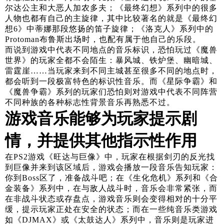
尔达公主和大恶人加农多夫；《最终幻想》系列中的很多
人物也都有自己的主旋律，其中比较著名的就是《最终幻
想6》中蒂娜那段悠扬的笛子旋律；《洛克人》系列中的
Protoman布鲁斯出场时，也配有属于他自己的乐段。
而说到游戏中代表不同地点的音乐标识，恐怕玩过《魔兽
世界》的玩家全都不会陌生：暴风城、铁炉堡、幽暗城、
雷霆崖……当玩家来到不同主城甚至很多不同的地点时，
都会听到一段极富特色的标识性音乐。而《星际争霸》和
《魔兽争霸》系列的玩家们恐怕则对游戏中代表不同阵营
不同种族的各种标志性背景音乐再熟悉不过。
游戏音乐能够为玩家提示剧
情，并提供其他指示性作用
在PS2游戏《旺达与巨像》中，玩家在根据剑刃的反光找
到巨像并来到该区域后，游戏会播放一段音乐告知玩家：
你到Boss区了，准备战斗吧；在《生化危机》系列和《合
金装备》系列中，在与敌人战斗时，音乐会非常紧张，而
在非战斗状态或存盘点，游戏音乐则会变得相对的十分平
缓，提示玩家正处在安全的状态；而在一些纯音乐类游戏
如《DJMAX》或《太鼓达人》系列中，音乐则是玩家进