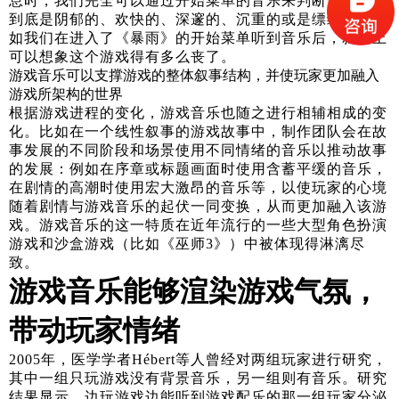
息时，我们完全可以通过开始菜单的音乐来判断这个游戏
到底是阴郁的、欢快的、深邃的、沉重的或是缥缈的--比
如我们在进入了《暴雨》的开始菜单听到音乐后，就马上
可以想象这个游戏得有多么丧了。
游戏音乐可以支撑游戏的整体叙事结构，并使玩家更加融入
游戏所架构的世界
根据游戏进程的变化，游戏音乐也随之进行相辅相成的变
化。比如在一个线性叙事的游戏故事中，制作团队会在故
事发展的不同阶段和场景使用不同情绪的音乐以推动故事
的发展：例如在序章或标题画面时使用含蓄平缓的音乐，
在剧情的高潮时使用宏大激昂的音乐等，以使玩家的心境
随着剧情与游戏音乐的起伏一同变换，从而更加融入该游
戏。游戏音乐的这一特质在近年流行的一些大型角色扮演
游戏和沙盒游戏（比如《巫师3》）中被体现得淋漓尽
致。
游戏音乐能够渲染游戏气氛，
带动玩家情绪
2005年，医学学者Hébert等人曾经对两组玩家进行研究，
其中一组只玩游戏没有背景音乐，另一组则有音乐。研究
结果显示，边玩游戏边能听到游戏配乐的那一组玩家分泌