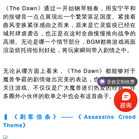
《The Dawn》通过一开始钢琴独奏，用安宁平和
的按键音一点点展现出一个繁荣富足国度。紧接着
曲风变换紧张感由之而来，原来是亡灵瘟疫已经在
城邦肆虐袭击，也正是在这时全曲慢慢推向战争的
高潮。无论是哪一个情节部分，BGM都将游戏画面
渲染烘托得恰到好处，将玩家瞬间带入剧情之中。
无论从哪方面上看来，《The Dawn》都能够对于
魔兽争霸的剧情做出完美的表达，也能吸人其他人
音效定制收费
关注游戏。不仅仅是广大魔兽迷们热爱的经典，许
多圈外小伙伴的歌单之中也会有这首曲子。
▍《刺客信条》——《Assassins Creed
Theme》