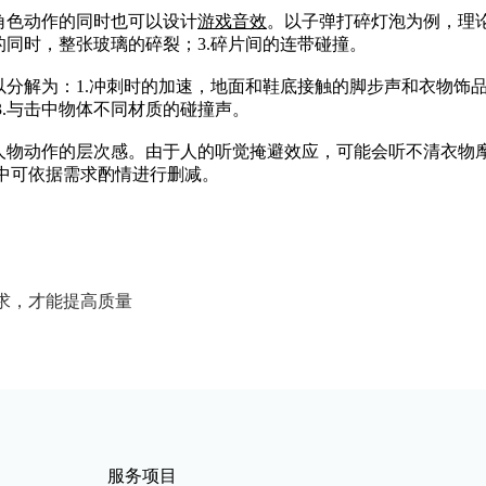
色动作的同时也可以设计
游戏
音效
。以子弹打碎灯泡为例，理论
的同时，整张玻璃的碎裂；3.碎片间的连带碰撞。
解为：1.冲刺时的加速，地面和鞋底接触的脚步声和衣物饰品
.与击中物体不同材质的碰撞声。
物动作的层次感。由于人的听觉掩避效应，可能会听不清衣物摩
中可依据需求酌情进行删减。
求，才能提高质量
服务项目