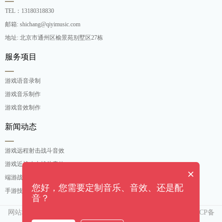
TEL：13180318830
邮箱: shichang@qiyimusic.com
地址: 北京市通州区榆景苑别墅区27栋
服务项目
游戏语音录制
游戏音乐制作
游戏音效制作
新闻动态
游戏远程射击战斗音效
游戏近战攻击战斗音效
×
端游战斗打击音效定制
您好，您需要定制音乐、音效、还是配
手游技能释放战斗音效
音？
网站地图
京ICP备
Copyright ©[奇亿（北京）音乐有限公司]. All rights reserved
15007552号-3