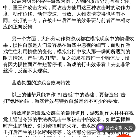
以最为明显的格斗游戏为例，人物的攻击分别有着：轻、
中、重三种攻击方式，而攻击方使用这三种攻击时的动作力
度、动作位移、动作变速、音效、人物表情变换也均有不
同。被打的一方，在被击中后产生的效果要与前者产生相对
应的正向反馈。
另一个方面，大部分动作类游戏都在模拟现实中的物理效
果，惯性自然是人们最容易在游戏中忽视的细节，而动作游
戏往往利用帧数的变化，模拟出打中敌人那一瞬间所遇到的
阻力情况，产生“粘刀感”。反之如果在击打一个物体后，没
有因为惯性而产生短暂停顿，游戏的打击效果看上去会非常
丝滑，反而不太现实。
营造氛围的游戏音效与特效
以上的铺垫只能算作“打击感”中的基础，要营造出“击
打”氛围的话，
游戏音效
与特效自然是必不可少的要素。
特效就是刺激观众感官的最佳道具，游戏制作人往往在视
觉上通过夸张的手法表现击中和被击中的效果，如武器挥舞
时产生的轨迹、剑刃碰撞时的火花、击杀敌人溅血、怪物被
音效定制收费
击打后产生的肢体断裂等等，这些部分需要通过特效制作好