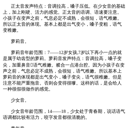
正太音发声特点：音调拉高，嗓子压低。在少女音的基础
上，加上刚硬、活力的感觉。正太音的语调、语速要注意。
小孩子在变声之前，气息必定不成熟，会很短，语气稚嫩。
所以正太音的体现。基本上都是出气变小，嗓子变粗，语气
变稚嫩。
萝莉音。
萝莉音年龄范围：7——12岁女孩,7岁以下再小一点的就
是属于幼齿型的萝莉。萝莉音发声特点：音调拉高，嗓子变
尖，加重鼻音语气稚嫩。糅合一点港台腔。因为小孩子在变
声之前，气息必定不成熟，会很短，语气稚嫩。所以基本上
萝莉音的体现都是出气变小，嗓子变尖，语气很稚嫩。但是
注意不能严重拖音。否则会变得很嗲。这样的话，是会给人
一种很假很做作的感觉。
少女音。
少女音年龄范围，14——18，少女处于青春期，说话语气
语调都比较有活力，咬字发音都很清脆的。