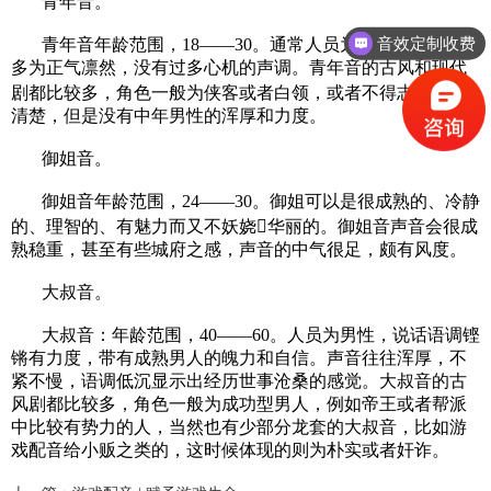
青年音。
音效定制收费
青年音年龄范围，18——30。通常人员为男性，说话语调
多为正气凛然，没有过多心机的声调。青年音的古风和现代
剧都比较多，角色一般为侠客或者白领，或者不得志者声音
清楚，但是没有中年男性的浑厚和力度。
御姐音。
御姐音年龄范围，24——30。御姐可以是很成熟的、冷静
的、理智的、有魅力而又不妖娆华丽的。御姐音声音会很成
熟稳重，甚至有些城府之感，声音的中气很足，颇有风度。
大叔音。
大叔音：年龄范围，40——60。人员为男性，说话语调铿
锵有力度，带有成熟男人的魄力和自信。声音往往浑厚，不
紧不慢，语调低沉显示出经历世事沧桑的感觉。大叔音的古
风剧都比较多，角色一般为成功型男人，例如帝王或者帮派
中比较有势力的人，当然也有少部分龙套的大叔音，比如游
戏配音给小贩之类的，这时候体现的则为朴实或者奸诈。