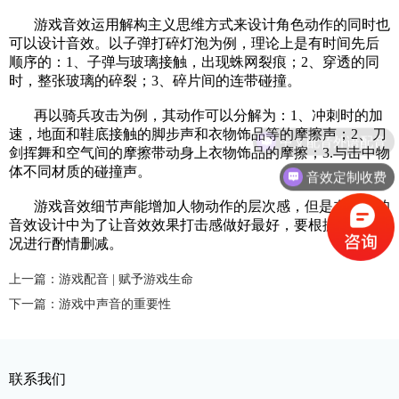
游戏音效运用解构主义思维方式来设计角色动作的同时也
可以设计音效。以子弹打碎灯泡为例，理论上是有时间先后
顺序的：1、子弹与玻璃接触，出现蛛网裂痕；2、穿透的同
时，整张玻璃的碎裂；3、碎片间的连带碰撞。
再以骑兵攻击为例，其动作可以分解为：1、冲刺时的加
速，地面和鞋底接触的脚步声和衣物饰品等的摩擦声；2、刀
中文配音外语配音
剑挥舞和空气间的摩擦带动身上衣物饰品的摩擦；3.与击中物
体不同材质的碰撞声。
音效定制收费
游戏音效细节声能增加人物动作的层次感，但是在实际的
音效设计中为了让音效效果打击感做好最好，要根据实际情
况进行酌情删减。
上一篇：游戏配音 | 赋予游戏生命
下一篇：游戏中声音的重要性
联系我们