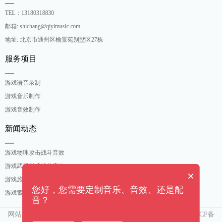
TEL：13180318830
邮箱: shichang@qiyimusic.com
地址: 北京市通州区榆景苑别墅区27栋
服务项目
游戏语音录制
游戏音乐制作
游戏音效制作
新闻动态
游戏物理攻击战斗音效
游戏武器碰撞战斗音效
×
游戏施法吟唱战斗音效
您好，您需要定制音乐、音效、还是配
游戏蓄力攻击战斗音效
音？
网站地图
京ICP备
Copyright ©[奇亿（北京）音乐有限公司]. All rights reserved