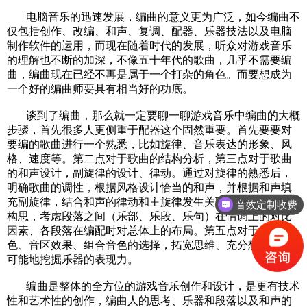
电脑音乐的迅速发展，编曲的意义更为广泛，如今编曲不
仅包括创作、改编、和声、复调、配器、乐器技法以及电脑
制作软件的运用，而现在随着时代的发展，听众对游戏音乐
的理解也不断的加深，不像五十年代的歌曲，几乎不需要编
曲，编曲现在已经不再是属于一个打杂的角色。而要想成为
一个好的编曲师要具有相当好的功底。
谈到了编曲，那么就一定要聊一聊
游戏音乐
中编曲的大概
步骤，首先很多人更侧重于配器这个固然重要。首先要要对
要编的歌曲进行一个熟悉，比如旋律、音乐表达的形象、风
格、速度等。第二点对于歌曲的结构分析，第三点对于歌曲
的和声设计，副旋律的设计、律动。通过对旋律的熟悉后，
明确歌曲的调性，根据风格设计恰当的和声，并根据和声填
充副旋律，结合和声的律动和主旋律发生关联。第四点整体
音效定制收费
构思，考虑段落之间（乐部、乐段、乐句）在情调上的对比
因素、各段落在编配时对总体上的布局。第五点对于乐器音
色、音区效果、组合音色的选择，拓宽思维、充分想象，尽
可能地挖掘乐器的表现力。
编曲是整体的全方位的游戏音乐创作和设计，是更有技术
性和艺术性的创作，编曲人的思考、乐器和段落以及和声的