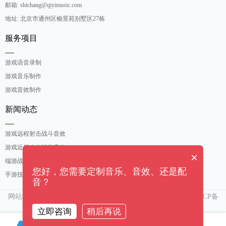
邮箱: shichang@qiyimusic.com
地址: 北京市通州区榆景苑别墅区27栋
服务项目
游戏语音录制
游戏音乐制作
游戏音效制作
新闻动态
游戏远程射击战斗音效
游戏近战攻击战斗音效
×
端游战斗打击音效定制
您好，您需要定制音乐、音效、还是配
手游技能释放战斗音效
音？
网站地图
京ICP备
Copyright ©[奇亿（北京）音乐有限公司]. All rights reserved
15007552号-3
立即咨询
稍后再说
客服QQ
微信
电话