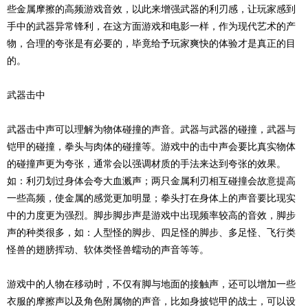
些金属摩擦的高频
游戏音效
，以此来增强武器的利刃感，让玩家感到
手中的武器异常锋利，在这方面游戏和电影一样，作为现代艺术的产
物，合理的夸张是有必要的，毕竟给予玩家爽快的体验才是真正的目
的。
武器击中
武器击中声可以理解为物体碰撞的声音。武器与武器的碰撞，武器与
铠甲的碰撞，拳头与肉体的碰撞等。游戏中的击中声会要比真实物体
的碰撞声更为夸张，通常会以强调材质的手法来达到夸张的效果。
如：利刃划过身体会夸大血溅声；两只金属利刃相互碰撞会故意提高
一些高频，使金属的感觉更加明显；拳头打在身体上的声音要比现实
中的力度更为强烈。脚步
脚步声是游戏中出现频率较高的音效，脚步
声的种类很多，如：人型怪的脚步、四足
怪的脚步、多足怪、飞行类
怪兽的翅膀挥动、软体类怪兽蠕动的声音等等。
游戏中的人物在移动时，不仅有脚与地面的接触声，还可以增加一些
衣服的摩擦声以及角色附属物的声音，比如身披铠甲的战士，可以设