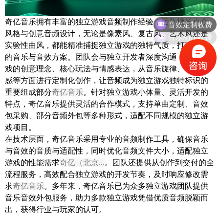
音效定制收费
奇亿音乐拥有丰富的独立游戏音频制作经验，团队擅长小众
音乐制作收费
风格与创意音频设计，无论是像素风、复古风、艺术风还是
实验性曲风，都能精准捕捉独立游戏的独特气质，打造专属
的音乐与音效方案。团队会与独立开发者深度沟通，理解游
戏的创意理念、核心玩法与情感表达，从音乐旋律、音效质
感等方面进行定制化创作，让音频成为独立游戏独特标识的
重要组成部分
奇亿音乐
。针对独立游戏小体量、灵活开发的
特点，奇亿音乐提供灵活的合作模式，支持单曲定制、音效
包采购、部分音频外包等多种形式，适配不同规模的独立游
戏项目。
在技术层面，奇亿音乐采用专业的音频制作工具，确保音乐
与音效的音质与适配性，同时优化音频文件大小，适配独立
游戏的性能需求
奇亿（北京...
。团队还提供从创作到交付的全
流程服务，高效配合独立游戏的开发节奏，及时响应修改需
求
奇亿音乐
。多年来，奇亿音乐已为众多独立游戏团队提供
音乐音效外包服务，助力多款独立游戏凭借优质音频脱颖而
出，获得行业与玩家的认可。