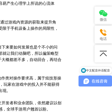
容易产生心理学上所说的心流体
微信
，通过游戏内资源的获取来提升角
受限于手机设备上操作的局限性，
电话
接下来要如何发展也是个不小的问
那就让我们动脑吧，所以偏策略型
子大概都差不多，
自动
回合，再结合
中文配音外语配音
动作类对操作要求高，属于炫技形操
，玩家在游戏中的投入并不能获得
出现
。
立开发者和业余团队，依然建议以创
感，全球手游用户翘首以盼。