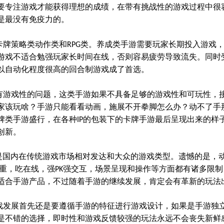
要专注游戏才能获得理想的成绩，在带有挑战性的游戏过程中很
是最没有免疫力的。
卡牌策略类动作类和
类。
养成类手游需要玩家长期投入游戏
RPG
游戏不适合勉强玩家长时间在线，否则容易疲劳导致流失。同时
以自动化程度很高的回合制游戏成了首选。
有游戏性的问题，这类手游如果不具备足够的游戏性和可玩性，
家该玩啥？手游只能看看动画，施展不开拳脚怎么办？动不了手
牌类手游盛行，在各种
的包装下的卡牌手游最后呈现出来的样
IP
创新。
是国内在传统游戏市场相对发达和大众的游戏类型。遗憾的是，
重，吃在线，强
强交互，场景呈现和操作等方面都有诸多限制
PK
适合手游产品，不过随着手游的继续发展，肯定会有革新的玩法
戏发展
首先还是要遵循手游的特征进行游戏设计，如果是手游独
是不错的选择，即时性和游戏反馈较强的玩法永远不会丧失新鲜