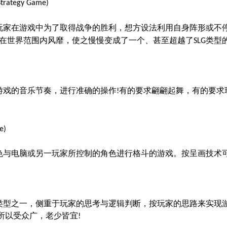
Strategy Game)
玩家在游戏中为了取得战争的胜利，想方设法利用自身阵形或不停
在世界范围内风靡，使之慢慢变成了一个、甚至超越了
类型
SLG
游戏的音乐节奏，进行准确的操作
有的要求翩翩起舞，有的要求
!
e)
色与电脑或另一玩家所控制的角色进行格斗的游戏。按呈画技术
)
类型之一，侧重于玩家的思考与逻辑判断，按玩家的思路来实现
所以受众广，老少皆宜
!