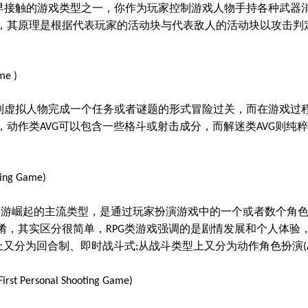
早接触的游戏类型之一，你作为玩家控制游戏人物手持各种武器
，其原理是根据代表玩家的活动块与代表敌人的活动块以攻击判
。
me )
制虚拟人物完成一个任务或者谜题的形式冒险过关，而在游戏过
，动作类
可以包含一些格斗或射击成分，而解迷类
则纯粹
AVG
AVG
ying Game)
网游崛起的主流类型，是通过玩家扮演游戏中的一个或者数个角
淆，其实区分很简单，
类游戏强调的是剧情发展和个人体验
RPG
上又分为回合制、即时战斗式
从战斗类型上又分为动作角色扮演
;
First Personal Shooting Game)