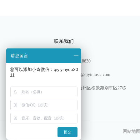
联系我们
请您留言
TEL：13180318830
您可以添加小奇微信：qiyiyinyue20
邮箱: shichang@qiyimusic.com
11
地址: 北京市通州区榆景苑别墅区27栋
网站地
提交