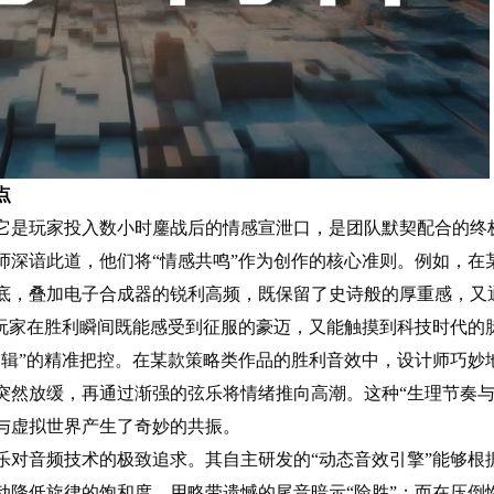
点
它是玩家投入数小时鏖战后的情感宣泄口，是团队默契配合的终
师深谙此道，他们将“情感共鸣”作为创作的核心准则。例如，在
底，叠加电子合成器的锐利高频，既保留了史诗般的厚重感，又
让玩家在胜利瞬间既能感受到征服的豪迈，又能触摸到科技时代的
逻辑”的精准把控。在某款策略类作品的胜利音效中，设计师巧妙
突然放缓，再通过渐强的弦乐将情绪推向高潮。这种“生理节奏与
与虚拟世界产生了奇妙的共振。
乐对音频技术的极致追求。其自主研发的“动态音效引擎”能够根
动降低旋律的饱和度，用略带遗憾的尾音暗示“险胜”；而在压倒