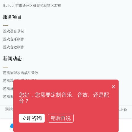
地址: 北京市通州区榆景苑别墅区27栋
服务项目
游戏语音录制
游戏音乐制作
游戏音效制作
新闻动态
游戏物理攻击战斗音效
游戏武器碰撞战斗音效
×
游戏施法吟唱战斗音效
您好，您需要定制音乐、音效、还是配
游戏蓄力攻击战斗音效
音？
网站地图
京ICP备
Copyright ©[奇亿（北京）音乐有限公司]. All rights reserved
15007552号-3
立即咨询
稍后再说
客服QQ
微信
电话
0.022893s