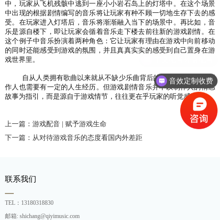
中，玩家从飞机残骸中逃到一座小小岩石岛上的灯塔中。在这个场景
中出现的根据剧情编写的音乐将让玩家有种不顾一切地生存下去的感
受。在玩家进入灯塔后，音乐将渐渐融入当下的场景中。再比如，音
乐是源自楼下，即让玩家会循着音乐走下楼去前往新的游戏剧情。在
这个例子中音乐扮演着两种角色：它让玩家有理由在游戏中向前移动
的同时还能感受到游戏的氛围，并且真真实实的感受到自己置身在游
中文配音外语配音
戏世界里。
自从人类拥有歌曲以来就从不缺少乐曲背后的故事，剧情音乐制
音效定制收费
作人也需要有一定的人生经历。但游戏剧情音乐并不以制作人的情感
故事为指引，而是源自于游戏情节，往往更在乎玩家的听觉感受。
上一篇：游戏配音 | 赋予游戏生命
下一篇：从对待游戏音乐的态度看国内外差距
联系我们
TEL：13180318830
邮箱: shichang@qiyimusic.com