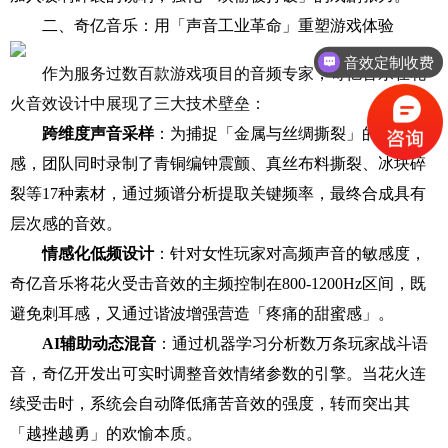
二、奇亿音乐：用「声音工业革命」重塑游戏体验
音效定制收费
作为服务过数百款游戏项目的音频专家，奇亿音乐在花
火音效设计中展现了三大技术壁垒：
跨维度声音采样
：为捕捉「金属与丝绸撕裂」的复合质
感，团队同时录制了青铜编钟震颤、真丝布料撕裂、冰块碎
裂等17种素材，通过频谱分析提取关键频率，最终合成具有
层次感的音效。
情感化低频设计
：针对女性玩家对高频声音的敏感度，
奇亿音乐将花火受击音效的主频控制在800-1200Hz区间，既
避免刺耳感，又通过谐波增强营造「疼痛的甜蜜感」。
AI辅助动态混音
：通过机器学习分析数万条玩家战斗语
音，奇亿开发出可实时调整音效情绪参数的引擎。当花火连
续受击时，系统会自动降低痛苦音效的强度，转而突出其
「越挫越勇」的欢愉本质。