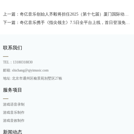
上一篇：奇亿音乐创始人齐毅将担任2025（第十七届）厦门国际动漫节“金海豚奖”游戏作品大赛评委
下一篇：奇亿音乐携手《指尖领主》7.5日全平台上线，首日登顶免费榜
联系我们
TEL：13180318830
邮箱: shichang@qiyimusic.com
地址: 北京市通州区榆景苑别墅区27栋
服务项目
游戏语音录制
游戏音乐制作
游戏音效制作
新闻动态