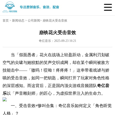
首页
>
新闻动态
>
公司新闻
>
崩铁花火受击音效
崩铁花火受击音效
奇亿音乐：2025-09-23 16:21
当「假面愚者」花火在战场上轻盈跃动，金属利刃划破
空气的尖啸与她狡黠的笑声交织成网，却在某个瞬间被敌方
技能击中——「嗷呜！哎呦！疼疼疼！」这串带着戏谑与娇
嗔的受击音效，如同一把钥匙，瞬间打开了玩家对角色性格
的深层感知。而这背后，正是国内顶尖游戏音频团队
奇亿音
乐
以「声音雕刻师」的匠心，为虚拟世界注入的生命力。
一、受击音效≠惨叫合集：奇亿音乐如何定义「角色听觉
人格」？