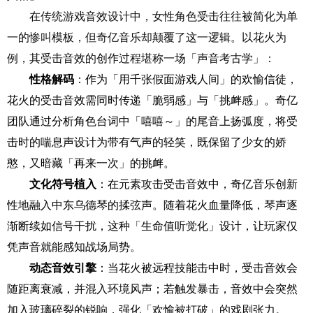
在传统游戏音效设计中，女性角色受击往往被简化为单
一的惨叫模板，但奇亿音乐却颠覆了这一逻辑。以花火为
例，其受击音效的创作过程堪称一场「声音考古学」：
性格解码
：作为「用千张假面游戏人间」的欢愉信徒，
花火的受击音效需同时传递「脆弱感」与「挑衅感」。奇亿
团队通过分析角色台词中「嘻嘻～」的尾音上扬弧度，将受
击时的喘息声设计为带有气声的轻笑，既保留了少女的娇
憨，又暗藏「再来一次」的挑衅。
文化符号植入
：在元素攻击受击音效中，奇亿音乐创新
性地融入中东乌德琴的揉弦声。随着花火血量降低，琴声逐
渐断续如信号干扰，这种「生命值听觉化」设计，让玩家仅
凭声音就能感知战场局势。
动态音效引擎
：当花火被远程技能击中时，受击音效会
随距离衰减，并混入环境风声；若触发暴击，音效中会突然
加入玻璃碎裂的锐响，强化「欢愉被打破」的戏剧张力。