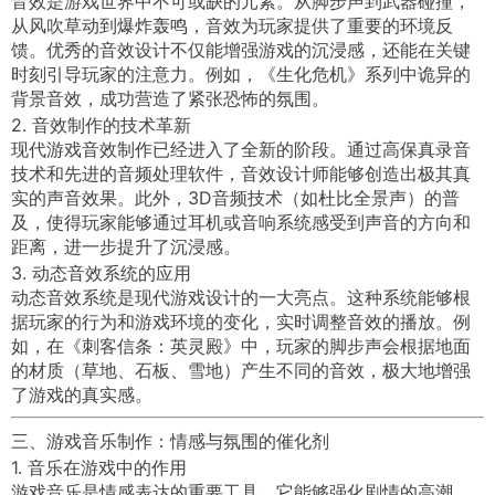
音效是游戏世界中不可或缺的元素。从脚步声到武器碰撞，
从风吹草动到爆炸轰鸣，音效为玩家提供了重要的环境反
馈。优秀的音效设计不仅能增强游戏的沉浸感，还能在关键
时刻引导玩家的注意力。例如，《生化危机》系列中诡异的
背景音效，成功营造了紧张恐怖的氛围。
2. 音效制作的技术革新
现代游戏音效制作已经进入了全新的阶段。通过高保真录音
技术和先进的音频处理软件，音效设计师能够创造出极其真
实的声音效果。此外，3D音频技术（如杜比全景声）的普
及，使得玩家能够通过耳机或音响系统感受到声音的方向和
距离，进一步提升了沉浸感。
3. 动态音效系统的应用
动态音效系统是现代游戏设计的一大亮点。这种系统能够根
据玩家的行为和游戏环境的变化，实时调整音效的播放。例
如，在《刺客信条：英灵殿》中，玩家的脚步声会根据地面
的材质（草地、石板、雪地）产生不同的音效，极大地增强
了游戏的真实感。
三、游戏音乐制作：情感与氛围的催化剂
1. 音乐在游戏中的作用
游戏音乐是情感表达的重要工具。它能够强化剧情的高潮、