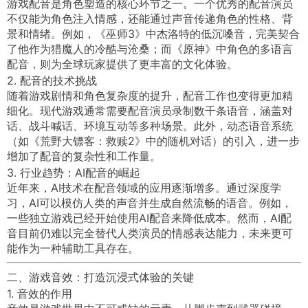
游戏配音是角色塑造的核心环节之一。一个优秀的配音演员
不仅能为角色注入情感，还能通过声音传递角色的性格、背
景和情绪。例如，《巫师3》中杰洛特的低沉嗓音，完美契合
了他作为猎魔人的冷酷与沧桑；而《原神》中角色的多语言
配音，则为全球玩家提供了更丰富的文化体验。
2. 配音的技术挑战
随着游戏剧情和角色复杂度的提升，配音工作也变得更加精
细化。现代游戏通常需要配音演员录制数千条语音，涵盖对
话、战斗喊话、环境互动等多种场景。此外，动态语音系统
（如《荒野大镖客：救赎2》中的随机对话）的引入，进一步
增加了配音的复杂性和工作量。
3. 行业趋势：AI配音的崛起
近年来，AI技术在配音领域的应用逐渐增多。通过深度学
习，AI可以模仿人类的声音并生成自然流畅的语音。例如，
一些独立游戏已经开始使用AI配音来降低成本。然而，AI配
音目前仍难以完全替代人类演员的情感表达能力，未来更可
能作为一种辅助工具存在。
二、游戏音效：打造沉浸式体验的关键
1. 音效的作用