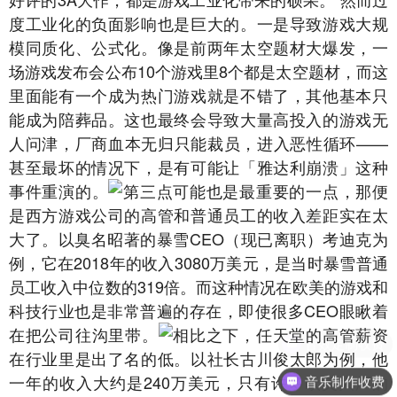
度工业化的负面影响也是巨大的。一是导致游戏大规
模同质化、公式化。像是前两年太空题材大爆发，一
场游戏发布会公布10个游戏里8个都是太空题材，而这
里面能有一个成为热门游戏就是不错了，其他基本只
能成为陪葬品。这也最终会导致大量高投入的游戏无
人问津，厂商血本无归只能裁员，进入恶性循环——
甚至最坏的情况下，是有可能让「雅达利崩溃
」这种
事件重演的。
第三点可能也是最重要的一点，那便
是西方游戏公司的高管和普通员工的收入差距实在太
大了。以臭名昭著的暴雪CEO（现已离职）考迪克为
例，它在2018年的收入3080万美元，是当时暴雪普通
员工收入中位数的319倍。而这种情况在欧美的游戏和
科技行业也是非常普遍的存在，即使很多CEO眼瞅着
在把公司往沟里带。
相比之下，任天堂的高管薪资
在行业里是出了名的低。以社长古川俊太郎为例，他
一年的收入大约是240万美元，只有许多欧美大厂的
音乐制作收费