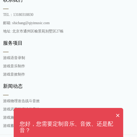
TEL：13180318830
邮箱: shichang@qiyimusic.com
地址: 北京市通州区榆景苑别墅区27栋
服务项目
游戏语音录制
游戏音乐制作
游戏音效制作
新闻动态
游戏物理攻击战斗音效
游戏武器碰撞战斗音效
×
游戏施法吟唱战斗音效
您好，您需要定制音乐、音效、还是配
游戏蓄力攻击战斗音效
音？