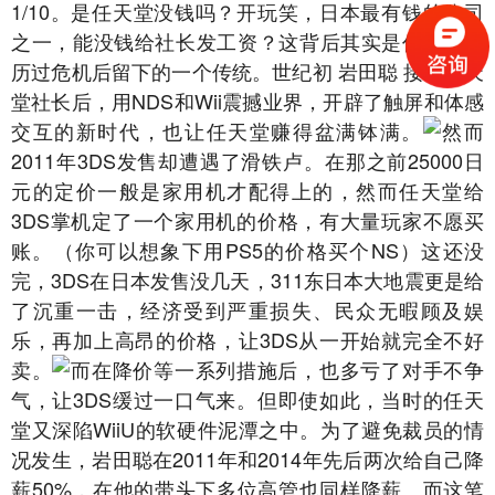
1/10。是任天堂没钱吗？开玩笑，日本最有钱的公司
之一，能没钱给社长发工资？这背后其实是任天堂经
历过危机后留下的一个传统。世纪初 岩田聪 接任任天
堂社长后，用NDS和Wii震撼业界，开辟了触屏和体感
交互的新时代，也让任天堂赚得盆满钵满。
然而
2011年3DS发售却遭遇了滑铁卢
。在那之前25000日
元的定价一般是家用机才配得上的，然而任天堂给
3DS掌机定了一个家用机的价格，有大量玩家不愿买
账。（你可以想象下用PS5的价格买个NS）这还没
完，3DS在日本发售没几天，311东日本大地震更是给
了沉重一击，经济受到严重损失、民众无暇顾及娱
乐，再加上高昂的价格，让3DS从一开始就完全不好
卖。
而在降价等一系列措施后，也多亏了对手不争
气，让3DS缓过一口气来。但即使如此，当时的任天
堂又深陷WiiU的软硬件泥潭之中。为了避免裁员的情
况发生，岩田聪在2011年和2014年先后两次给自己降
薪50%，在他的带头下多位高管也同样降薪。而这笔