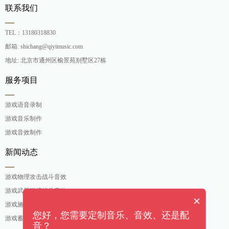
联系我们
TEL：13180318830
邮箱: shichang@qiyimusic.com
地址: 北京市通州区榆景苑别墅区27栋
服务项目
游戏语音录制
游戏音乐制作
游戏音效制作
新闻动态
游戏物理攻击战斗音效
游戏武器碰撞战斗音效
×
游戏施法吟唱战斗音效
您好，您需要定制音乐、音效、还是配
游戏蓄力攻击战斗音效
音？