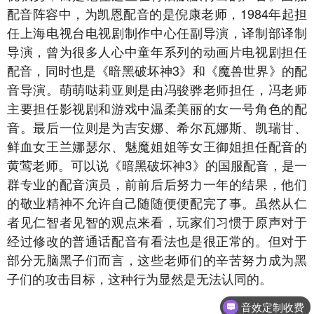
配音阵容中，为凯恩配音的是倪康老师，1984年起担
任上海电视台电视剧制作中心任副导演，译制部译制
导演，曾为很多人心中童年系列的动画片电视剧担任
配音，同时也是《暗黑破坏神3》和《魔兽世界》的配
音导演。萌萌哒莉亚则是由冯骏骅老师担任，冯老师
主要担任影视剧和游戏中温柔美丽的女一号角色的配
音。最后一位则是为吉安娜、希尔瓦娜斯、凯瑞甘、
鲜血女王兰娜瑟尔、魅魔姐姐等女王御姐担任配音的
黄莺老师。可以说《暗黑破坏神3》的国服配音，是一
群专业的配音演员，前前后后努力一年的结果，他们
的敬业精神不允许自己随随便便配完了事。虽然从仁
者见仁智者见智的观点来看，玩家们习惯于原声对于
经过修改的普通话配音有看法也是很正常的。但对于
部分无脑黑子们而言，这些老师们的辛苦努力成为黑
子们的攻击目标，这种行为显然是无法认同的。
音效定制收费