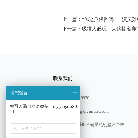
上一篇：“你这瓜保熟吗？” 演员
下一篇：吸猫人必玩，大奖提名赛
联系我们
请您留言
TEL：13180318830
您可以添加小奇微信：qiyiyinyue20
邮箱: shichang@qiyimusic.com
11
地址: 北京市通州区榆景苑别墅区27栋