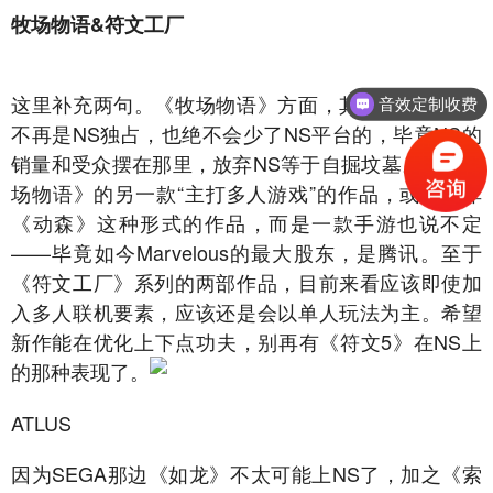
牧场物语&符文工厂
这里补充两句。《牧场物语》方面，其单机新作即使
音效定制收费
不再是NS独占，也绝不会少了NS平台的，毕竟NS的
销量和受众摆在那里，放弃NS等于自掘坟墓。但《牧
场物语》的另一款“主打多人游戏”的作品，或许并非
《动森》这种形式的作品，而是一款手游也说不定
——毕竟如今Marvelous的最大股东，是腾讯。至于
《符文工厂》系列的两部作品，目前来看应该即使加
入多人联机要素，应该还是会以单人玩法为主。希望
新作能在优化上下点功夫，别再有《符文5》在NS上
的那种表现了。
ATLUS
因为SEGA那边《如龙》不太可能上NS了，加之《索