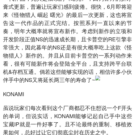
膏式更新，普遍让玩家们感到疲倦。很快，6月即将迎
来《怪物猎人 崛起 曙光》的最后一次更新，这也将宣
告这一代作品的正式完结。按照系列一直以来的节
奏，明年大概率就将宣布新作。考虑到新作的立项和
开发阶段正值NS的迅速成长期，且卡普空的RE引擎非
常强大，因此暮年的NS还是有很大概率吃上这款《怪
物猎人》新作的。并且从目前卡普空的一系列动作来
看，很有可能新作将会登陆全平台，且支持跨平台联
机&存档互通。倘若这些能够实现的话，相信许多小伙
伴手中的NS又将延长两三年的寿命了~
KONAMI
虽说玩家们每次看到这个厂商都忍不住想说一个F开头
的单词，但说实话，KONAMI能够记起自己手中这些
宝藏IP就是一件好事了。且不论最终的重制、移植效
果如何，总好过让它们彻底尘封在历史之中。