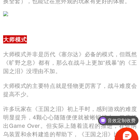
换全套），也能让在意外观的玩家有更好的体验。
大师模式
大师模式并非是历代《塞尔达》必备的模式，但既然
《旷野之息》都有，那么在战斗上更加“残暴”的《王
国之泪》没理由不加。
大师模式的主要特点就是怪物更厉害了，战斗难度会
提高不少。
许多玩家在《王国之泪》初上手时，感到游戏的难度
明显提升，4颗心心随随便便就被蜥蜴战士一口痰打
音效定制收费
出Game Over。但实际上随着流程的推进，在佐纳
乌装置和余料建造的帮助下，《王国之泪》比《旷野