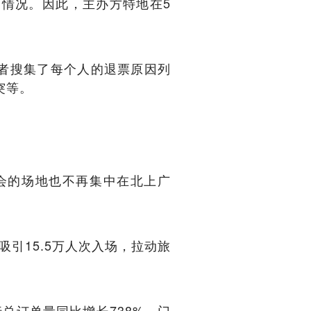
情况。因此，主办方特地在5
织者搜集了每个人的退票原因列
突等。
会的场地也不再集中在北上广
引15.5万人次入场，拉动旅
行总订单量同比增长738%，门