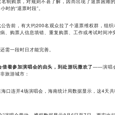
实名制购票，对规则不甚了解，因而出现了退票困难的
个小时的“退票时段”。
公告前，有大约200名观众拉了个退票维权群，组
生病、购票人信息填错、重复购票、工作或考试时间冲
系还需一段时日才能完善。
——演唱
会借着参加演唱会的由头，到处游玩撒欢了
至非旅游城市：
在海口连开4场演唱会，海南统计局数据显示，这4天共吸
之约”演唱会带动，携程数据显示8月6日至7日，西安出