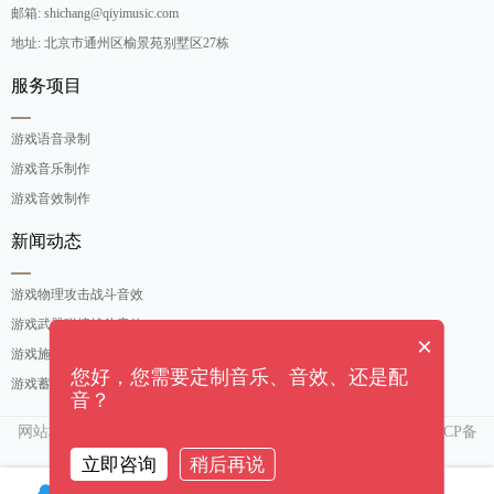
邮箱: shichang@qiyimusic.com
地址: 北京市通州区榆景苑别墅区27栋
服务项目
游戏语音录制
游戏音乐制作
游戏音效制作
新闻动态
游戏物理攻击战斗音效
游戏武器碰撞战斗音效
×
游戏施法吟唱战斗音效
您好，您需要定制音乐、音效、还是配
游戏蓄力攻击战斗音效
音？
网站地图
京ICP备
Copyright ©[奇亿（北京）音乐有限公司]. All rights reserved
15007552号-3
立即咨询
稍后再说
客服QQ
微信
电话