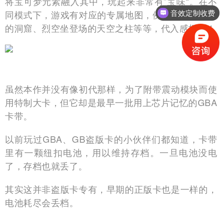
将宝可梦元素融入其中，玩起来非常有”宝味“。在不
同模式下，游戏有对应的专属地图，例如火山和海洋
音效定制收费
的洞窟、烈空坐登场的天空之柱等等，代入感极强！
虽然本作并没有像初代那样，为了附带震动模块而使
用特制大卡，但它却是最早一批用上芯片记忆的GBA
卡带。
以前玩过GBA、GB盗版卡的小伙伴们都知道，卡带
里有一颗纽扣电池，用以维持存档。一旦电池没电
了，存档也就丢了。
其实这并非盗版卡专有，早期的正版卡也是一样的，
电池耗尽会丢档。