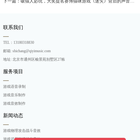
下一篇：吸猫人必玩，大奖提名赛博猫咪游戏《迷失》背后的声音制作
联系我们
TEL：13180318830
邮箱: shichang@qiyimusic.com
地址: 北京市通州区榆景苑别墅区27栋
服务项目
游戏语音录制
游戏音乐制作
游戏音效制作
新闻动态
游戏物理攻击战斗音效
游戏武器碰撞战斗音效