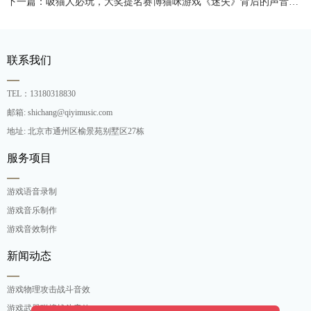
下一篇：吸猫人必玩，大奖提名赛博猫咪游戏《迷失》背后的声音制作
联系我们
TEL：13180318830
邮箱: shichang@qiyimusic.com
地址: 北京市通州区榆景苑别墅区27栋
服务项目
游戏语音录制
游戏音乐制作
游戏音效制作
新闻动态
游戏物理攻击战斗音效
游戏武器碰撞战斗音效