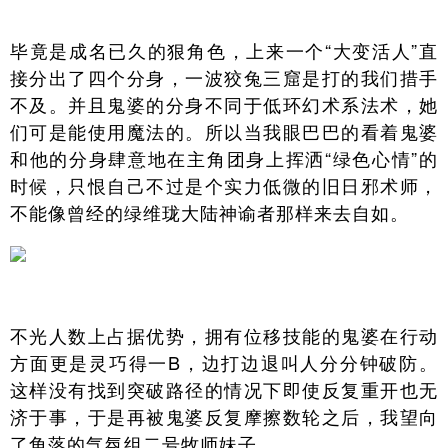
毕竟是成名已久的狠角色，上来一个“大变活人”直
接分出了四个分身，一波狡兔三窟是打的我们措手
不及。并且鬼婆的分身不同于低环幻术系法术，她
们可是能使用魔法的。所以当我眼巴巴的看着鬼婆
和他的分身肆意地在主角团身上挥洒“绿色心情”的
时候，只恨自己不过是个实力低微的旧日邪术师，
不能像曾经的绿维珑大陆神谕者那样来去自如。
不光人数上占据优势，拥有位移技能的鬼婆在行动
方面更是灵巧得一B，边打边退叫人分分钟破防。
这样没有找到突破路径的情况下即使反复重开也无
济于事，于是再被鬼婆反复摩擦数轮之后，我望向
了角落的气氛组二号牧师妹子。