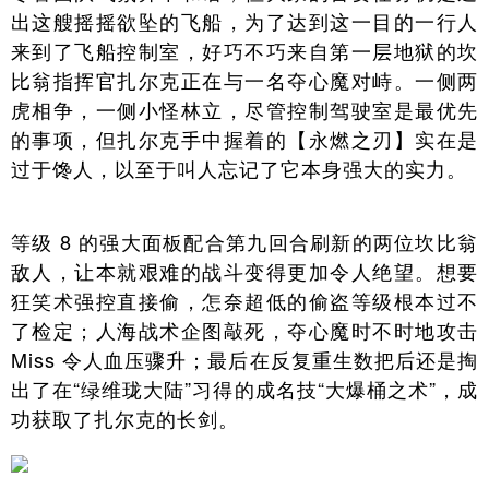
出这艘摇摇欲坠的飞船，为了达到这一目的一行人
来到了飞船控制室，好巧不巧来自第一层地狱的坎
比翁指挥官扎尔克正在与一名夺心魔对峙。一侧两
虎相争，一侧小怪林立，尽管控制驾驶室是最优先
的事项，但扎尔克手中握着的【永燃之刃】实在是
过于馋人，以至于叫人忘记了它本身强大的实力。
等级 8 的强大面板配合第九回合刷新的两位坎比翁
敌人，让本就艰难的战斗变得更加令人绝望。想要
狂笑术强控直接偷，怎奈超低的偷盗等级根本过不
了检定；人海战术企图敲死，夺心魔时不时地攻击
Miss 令人血压骤升；最后在反复重生数把后还是掏
出了在“绿维珑大陆”习得的成名技“大爆桶之术”，成
功获取了扎尔克的长剑。