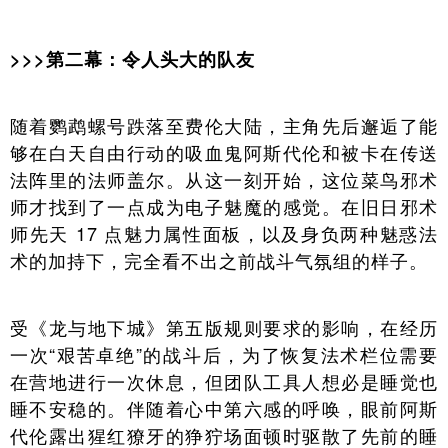
>>>第二幕：令人头大的队友
随着鹦鹉螺号跌落至费伦大陆，主角先后邂逅了能
够在白天自由行动的吸血鬼阿斯代伦和被卡在传送
法阵里的法师盖尔。从这一刻开始，这位菜鸟邪术
师才找到了一点成为电子魅魔的感觉。在旧日邪术
师先天 17 点魅力属性面板，以及身负两种魅惑法
术的加持下，完全看不出之前战斗气氛组的样子。
受《龙与地下城》第五版规则要求的影响，在经历
一次“艰苦卓绝”的战斗后，为了恢复法术栏位需要
在营地进行一次休息，但团队工具人想必是睡觉也
睡不安稳的。伴随着心中第六感的呼唤，眼前阿斯
代伦露出猩红獠牙的狰狞场面顿时驱散了先前的睡