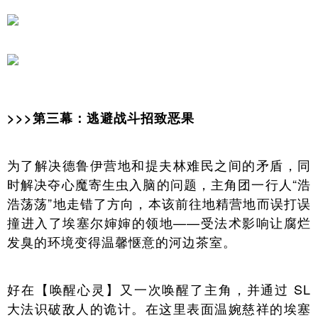
>>>第三幕：逃避战斗招致恶果
为了解决德鲁伊营地和提夫林难民之间的矛盾，同
时解决夺心魔寄生虫入脑的问题，主角团一行人“浩
浩荡荡”地走错了方向，本该前往地精营地而误打误
撞进入了埃塞尔婶婶的领地——受法术影响让腐烂
发臭的环境变得温馨惬意的河边茶室。
好在【唤醒心灵】又一次唤醒了主角，并通过 SL
大法识破敌人的诡计。在这里表面温婉慈祥的埃塞