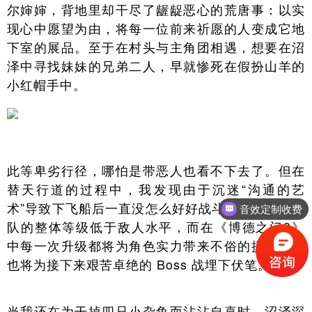
尔婶婶，背地里却干尽了龌龊恶心的荒唐事：以实
现心中愿望为由，将每一位前来祈愿的人变成它地
下室的展品。至于在村头与主角团相遇，想要在沼
泽中寻找妹妹的兄弟二人，早就惨死在假扮山羊的
小红帽手中。
此等卑劣行径，哪怕是带恶人也看不下去了。但在
替天行道的过程中，我发现由于沉迷“沟通的艺
术”导致下飞船后一直没怎么好好战斗过，这也让团
音效定制收费
队的整体等级低于敌人水平，而在《博德之门3》
中每一次升级都将为角色实力带来不俗的提升。这
也将为接下来艰苦卓绝的 Boss 战埋下伏笔。
当我还在为干掉四只小杂鱼而沾沾自喜时，沼泽深