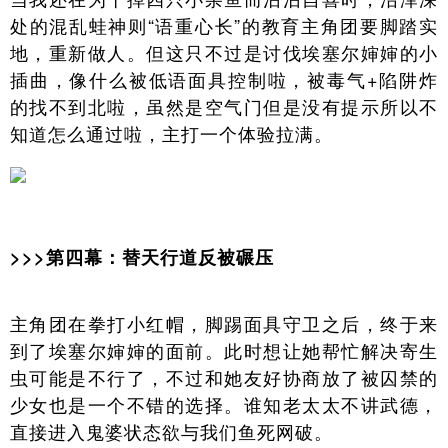
处的混乱蛙神则“语重心长”的教育主角团要脚踏实
地，重新做人。但这只不过是讨伐埃塞尔婶婶的小
插曲，像什么被低语面具控制啦，被毒气+陷阱炸
的找不到北啦，虽然是空气门但是没有提示所以不
知道怎么通过啦，主打一个体验拉满。
>>>第四幕：替天行道反被碾压
主角团在拳打小红帽，脚踢面具守卫之后，终于来
到了埃塞尔婶婶的面前。此时想让她帮忙解决寄生
虫可能是不行了，不过和她友好协商放了被囚禁的
少女也是一个不错的选择。谁知老太太不讲武德，
直接进入鬼婆状态欲与我们鱼死网破。