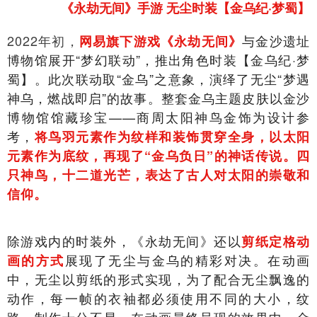
《永劫无间》手游 无尘时装【金乌纪·梦蜀】
2022年初，
与金沙遗址
网易旗下游戏《永劫无间》
博物馆展开“梦幻联动”，推出角色时装【金乌纪·梦
蜀】。此次联动取“金乌”之意象，演绎了无尘“梦遇
神乌，燃战即启”的故事。整套金乌主题皮肤以金沙
博物馆馆藏珍宝——商周太阳神鸟金饰为设计参
考，
将鸟羽元素作为纹样和装饰贯穿全身，以太阳
元素作为底纹，再现了“金乌负日”的神话传说。四
只神鸟，十二道光芒，表达了古人对太阳的崇敬和
信仰。
除游戏内的时装外，《永劫无间》还以
剪纸定格动
展现了无尘与金乌的精彩对决。在动画
画的方式
中，无尘以剪纸的形式实现，为了配合无尘飘逸的
动作，每一帧的衣袖都必须使用不同的大小，纹