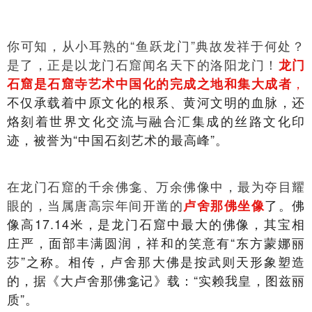
你可知，从小耳熟的“鱼跃龙门”典故发祥于何处？
是了，正是以龙门石窟闻名天下的洛阳龙门！
龙门
，
石窟是石窟寺艺术中国化的完成之地和集大成者
不仅承载着中原文化的根系、黄河文明的血脉，还
烙刻着世界文化交流与融合汇集成的丝路文化印
迹，被誉为“中国石刻艺术的最高峰”。
在龙门石窟的千余佛龛、万余佛像中，最为夺目耀
眼的，当属唐高宗年间开凿的
了。佛
卢舍那佛坐像
像高17.14米，是龙门石窟中最大的佛像，其宝相
庄严，面部丰满圆润，祥和的笑意有“东方蒙娜丽
莎”之称。相传，卢舍那大佛是按武则天形象塑造
的，据《大卢舍那佛龛记》载：“实赖我皇，图兹丽
质”。