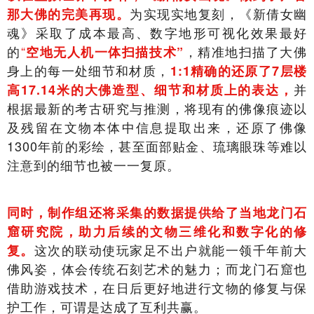
为实现实地复刻，《新倩女幽
那大佛的完美再现。
魂》采取了成本最高、数字地形可视化效果最好
的
“
，精准地扫描了大佛
空地无人机一体扫描技术”
身上的每一处细节和材质，
1:1精确的还原了7层楼
并
高17.14米的大佛造型、细节和材质上的表达，
根据最新的考古研究与推测，将现有的佛像痕迹以
及残留在文物本体中信息提取出来，还原了佛像
1300年前的彩绘，甚至面部贴金、琉璃眼珠等难以
注意到的细节也被一一复原。
同时，制作组还将采集的数据提供给了当地龙门石
窟研究院，助力后续的文物三维化和数字化的修
这次的联动使玩家足不出户就能一领千年前大
复。
佛风姿，体会传统石刻艺术的魅力；而龙门石窟也
借助游戏技术，在日后更好地进行文物的修复与保
护工作，可谓是达成了互利共赢。