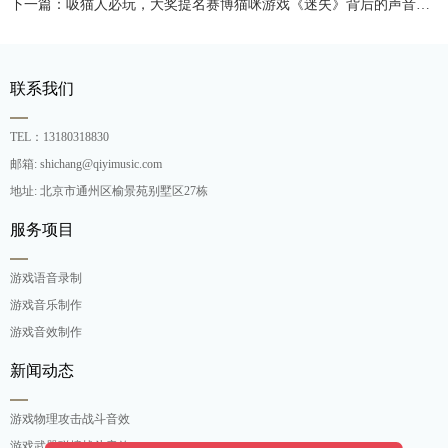
下一篇：吸猫人必玩，大奖提名赛博猫咪游戏《迷失》背后的声音制作
联系我们
TEL：13180318830
邮箱: shichang@qiyimusic.com
地址: 北京市通州区榆景苑别墅区27栋
服务项目
游戏语音录制
游戏音乐制作
游戏音效制作
新闻动态
游戏物理攻击战斗音效
游戏武器碰撞战斗音效