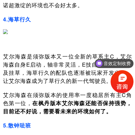
诺超激绽的环境也不会好太多。
4.海草行久
艾尔海森是须弥版本又一位全新的草系主C，艾尔
海森自身E启动，轴非常灵活，E技自带多段伤害以
音效定制收费
及挂草，海草行久的配队也逐渐被玩家开发出来，
让艾尔海森成为了草行久的新一代驾驶员。
艾尔海森在须弥版本的使用率一度稳居所有主C角
色第一位，
在枫丹版本艾尔海森还能否保持强势，
目前还不好说，需要看未来的环境如何了。
5.散钟珐班