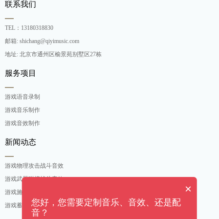
联系我们
TEL：13180318830
邮箱: shichang@qiyimusic.com
地址: 北京市通州区榆景苑别墅区27栋
服务项目
游戏语音录制
游戏音乐制作
游戏音效制作
新闻动态
游戏物理攻击战斗音效
游戏武器碰撞战斗音效
×
游戏施法吟唱战斗音效
您好，您需要定制音乐、音效、还是配
游戏蓄力攻击战斗音效
音？