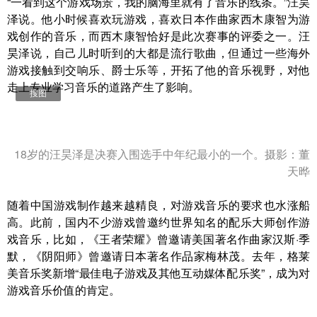
“一看到这个游戏场景，我的脑海里就有了音乐的线条。”汪昊
泽说。他小时候喜欢玩游戏，喜欢日本作曲家西木康智为游
戏创作的音乐，而西木康智恰好是此次赛事的评委之一。汪
昊泽说，自己儿时听到的大都是流行歌曲，但通过一些海外
游戏接触到交响乐、爵士乐等，开拓了他的音乐视野，对他
走上专业学习音乐的道路产生了影响。
搜图
18岁的汪昊泽是决赛入围选手中年纪最小的一个。摄影：董
天晔
随着中国游戏制作越来越精良，对游戏音乐的要求也水涨船
高。此前，国内不少游戏曾邀约世界知名的配乐大师创作游
戏音乐，比如，《王者荣耀》曾邀请美国著名作曲家汉斯·季
默，《阴阳师》曾邀请日本著名
作品家
梅林茂。去年，格莱
美音乐奖新增“最佳电子游戏及其他互动媒体配乐奖”，成为对
游戏音乐价值的肯定。