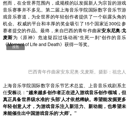
然而，在全世界范围内，成规模的以发掘新人为宗旨的游戏
音乐赛事并不多见。第二届上海音乐学院国际数字音乐节游
戏音乐赛道，为全世界的年轻创作者提供了一个崭露头角的
机会。权威的平台和丰厚的奖金吸引了15个国家近300位参
赛者提交的作品。最终，来自巴西的青年作曲家
安东尼奥·戈
麦斯
为《原神》危途疑踪过场动画“生死一刹”创作的音乐
《Moment of Life and Death》获得一等奖。
搜图
巴西青年作曲家安东尼奥·戈麦斯。摄影：祖忠人
上海音乐学院国际数字音乐节艺术总监、上音音乐戏剧系主
任
安栋
说：
“越来越多创作者正在进入游戏音乐创作领域，但
真正具备世界级水准的‘头部’人才依然稀缺。希望能发掘更多
年轻创意人才，为游戏音乐注入新活力、新动能，也希望未
来能催生出中国游戏音乐的‘大师’。”