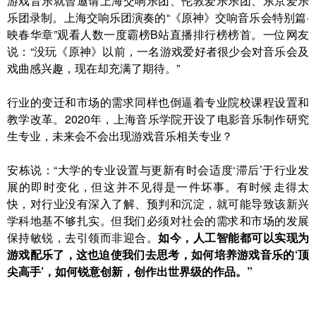
游戏音乐就曾邀请上海交响乐团、伦敦爱乐乐团、东京爱乐
乐团录制。上海交响乐团演奏的“《原神》交响音乐会特别篇·
映春华章”观看人数一度霸榜B站直播排行榜榜首。一位网友
说：“没玩《原神》以前，一名游戏爱好者很少会对音乐会及
戏曲感兴趣，现在却充满了期待。”
行业的变迁和市场的需求同样也倒逼着专业院校课程设置和
教学改革。2020年，上海音乐学院开设了电影音乐制作研究
生专业，未来会不会出现游戏音乐相关专业？
安栋说：“大学的专业设置与更新有时会适度‘滞后’于行业发
展的即时变化，但这并不见得是一件坏事。有时候走得太
快，对行业没有深入了解、预判和沉淀，就可能导致该新兴
学科地基不够扎实。但我们必须对社会的需求和市场的发展
保持敏锐，去引领而非迎合。
如今，人工智能都可以实现为
游戏配乐了，这也迫使我们去思考，如何培养游戏音乐的‘顶
尖高手’，如何锐意创新，创作出世界级的作品。”