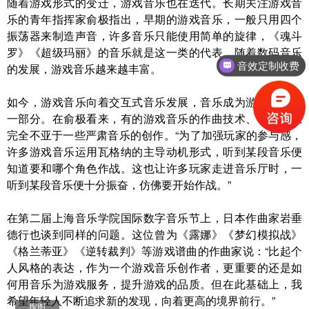
随着游戏形式的变迁，游戏音乐也在迭代。长期关注游戏音
乐的青年指挥家俞极指出，早期的游戏音乐，一般只用四个
振荡器来制造声音，许多音乐只能使用简单的旋律，《魂斗
罗》《超级玛丽》的音乐就是这一类的代表。随着数码音乐
音效定制收费
的发展，游戏音乐越来越丰富。
如今，游戏音乐向着交互式音乐发展，音乐成为游戏有机的
一部分。在俞极看来，有的游戏音乐的作曲技术、创新巧思
完全不亚于一些严肃音乐的创作。“为了加强玩家的参与感，
许多游戏音乐运用瓦格纳的主导动机形式，听到某段音乐便
知道要和哪个角色作战。这也让许多玩家走进音乐厅时，一
听到某段音乐便十分振奋，仿佛要开始作战。”
在第二届上海音乐学院国际数字音乐节上，日本作曲家岩垂
德行也谈到同样的问题。这位曾为《露娜》《梦幻模拟战》
《格兰蒂亚》《逆转裁判》等游戏谱曲的作曲家说：“比起个
人风格的表达，作为一个游戏音乐创作者，更重要的还是如
何用音乐为游戏服务，提升游戏的品质。但在此基础上，我
希望年轻人不断追求新的发现，向着更高的境界前行。”
搜图