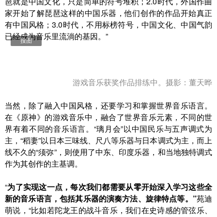
琶就是中国文化，只是简单的符号堆积；2.0时代，外国作曲
家开始了解琵琶这样的中国乐器，他们创作的作品开始真正
有中国风格；3.0时代，不用标榜符号，中国文化、中国气韵
已经成为音乐里流淌的基因。”
搜图
游戏音乐获奖作品排练中。摄影：董天晔
当然，除了融入中国风格，还要学习和掌握世界音乐语言。
在《原神》的游戏音乐中，融合了世界音乐元素，不同的世
界有着不同的音乐语言。“璃月会”以中国民乐与五声调式为
主，“稻妻”以日本三味线、尺八等乐器与日本调式为主，而上
线不久的“须弥”，则使用了中东、印度乐器，和当地独特调式
作为其创作的主基调。
“
为了实现这一点，每次我们都需要从零开始深入学习这些全
新的音乐语言，包括其乐器的演奏方法、旋律特点等。”
苑迪
萌说，“比如若陀龙王的战斗音乐，我们在史诗感的管弦乐、