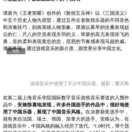
谭盾为《王者荣耀》创作的《敦煌五乐神》以《三国演义》
中五个历史人物为原型，通过五件古老敦煌乐器的不同音色
和演奏技巧，刻画英雄人物形象。谭盾以奚琴的沧桑表现赵
云的仁，尺八的空灵表现关羽的义，筚篥的高亢表现张飞的
勇，笙的柔和表现黄忠的忠，琵琶的节奏感表现马超的威。
谭盾希望，通过游戏音乐的新介质，跟世界分享中国文化。
搜图
游戏音乐中使用了不少中国乐器。摄影：董天晔
在第二届上海音乐学院国际数字音乐游戏音乐赛道的入围作
品中，
安栋惊喜地发现，许多外国选手的作品中，很好地使
用了中国乐器，展现了中国音乐风格。
在决赛获奖选手中，
就有来自法国、瑞士、韩国、加拿大的选手。安栋认为，在
游戏音乐中，中国风格的融入经历了迭代。“1.0时代，‍弹个琵