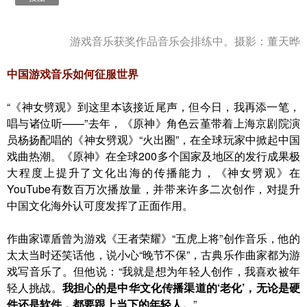
游戏音乐获奖作品音乐会排练中。摄影：董天晔
中国游戏音乐如何征服世界
“《神女劈观》到这里本该接近尾声，但今日，我再添一笔，
唱与诸位听——”去年，《原神》角色云堇带着上海京剧院演
员杨扬配唱的《神女劈观》“火出圈”，在全球玩家中掀起中国
戏曲热潮。《原神》在全球200多个国家及地区的发行成果极
大程度上提升了文化出海的传播能力，《神女劈观》在
YouTube有数百万次播放量，并带来许多二次创作，对提升
中国文化海外认可度发挥了正面作用。
作曲家谭盾曾为游戏《王者荣耀》“五虎上将”创作音乐，他的
太太当时还笑话他，说小心“晚节不保”，古典乐作曲家都为游
戏写音乐了。但他说：“我就是想为年轻人创作，我喜欢被年
轻人挑战。
我担心的是中华文化传播渠道的‘老化’，无论是硬
件还是软件，都要跟上当下的年轻人。
”