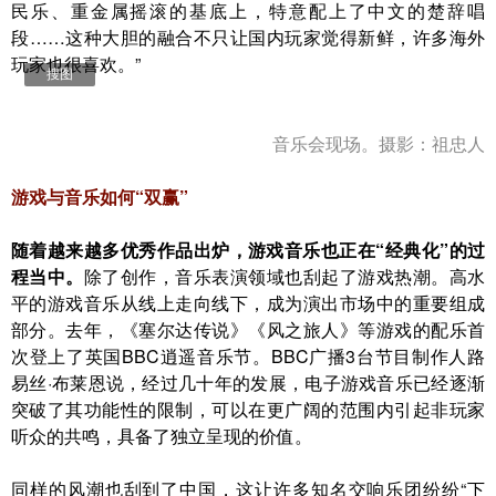
民乐、重金属摇滚的基底上，特意配上了中文的楚辞唱
段……这种大胆的融合不只让国内玩家觉得新鲜，许多海外
玩家也很喜欢。”
搜图
音乐会现场。摄影：祖忠人
游戏与音乐如何“双赢”
随着越来越多优秀作品出炉，游戏音乐也正在“经典化”的过
程当中。
除了创作，音乐表演领域也刮起了游戏热潮。高水
平的游戏音乐从线上走向线下，成为演出市场中的重要组成
部分。去年，《塞尔达传说》《风之旅人》等游戏的配乐首
次登上了英国
BB
C逍遥音乐节。
BB
C广播3台节目制作人路
易丝·布莱恩说，经过几十年的发展，电子游戏音乐已经逐渐
突破了其功能性的限制，可以在更广阔的范围内引起非玩家
听众的共鸣，具备了独立呈现的价值。
同样的风潮也刮到了中国，这让许多知名交响乐团纷纷“下