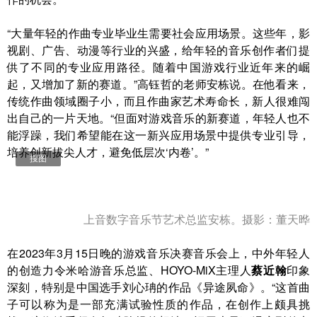
“大量年轻的作曲专业毕业生需要社会应用场景。这些年，影
视剧、广告、动漫等‍‍行业的兴盛，给年轻的音乐创作者们提
供了不同的专业应用路径。随着中国游戏行业近年来的崛
起，又增加了新的赛道。”高钰哲的老师安栋说。在他看来，
传统作曲领域圈子小，而且作曲家艺术寿命长，新人很难闯
出自己的一片天地。“但面对游戏音乐的新赛道，年轻人也不
能浮躁，我们希望能在这一新兴应用场景中提供专业引导，
培养创新拔尖人才，避免低层次‘内卷’。”
搜图
上音数字音乐节艺术总监安栋。摄影：董天晔
在2023年3月15日晚的游戏音乐决赛音乐会上，中外年轻人
的创造力令米哈游音乐总监、HOYO-MiX主理人
蔡近翰
印象
深刻，特别是中国选手刘心珃的作品《异途夙命》。“这首曲
子可以称为是一部充满试验性质的作品，在创作上颇具挑