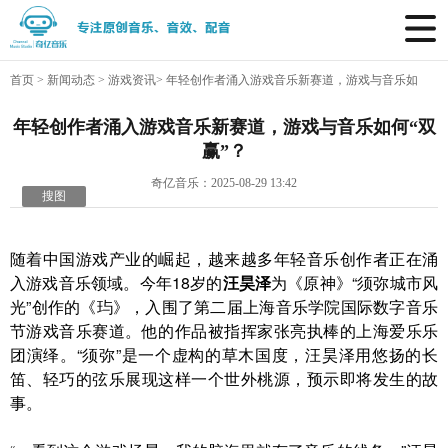
首页
>
新闻动态
>
游戏资讯
>
年轻创作者涌入游戏音乐新赛道，游戏与音乐如
何“双赢”？
年轻创作者涌入游戏音乐新赛道，游戏与音乐如何“双
赢”？
奇亿音乐：2025-08-29 13:42
搜图
随着中国游戏产业的崛起，越来越多年轻音乐创作者正在涌
入游戏音乐领域。今年18岁的
汪昊泽
为《原神》“须弥城市风
光”创作的《玙》，入围了第二届上海音乐学院国际数字音乐
节游戏音乐赛道。他的作品被指挥家张亮执棒的上海爱乐乐
团演绎。“须弥”是一个虚构的草木国度，汪昊泽用悠扬的长
笛、轻巧的弦乐展现这样一个世外桃源，预示即将发生的故
事。