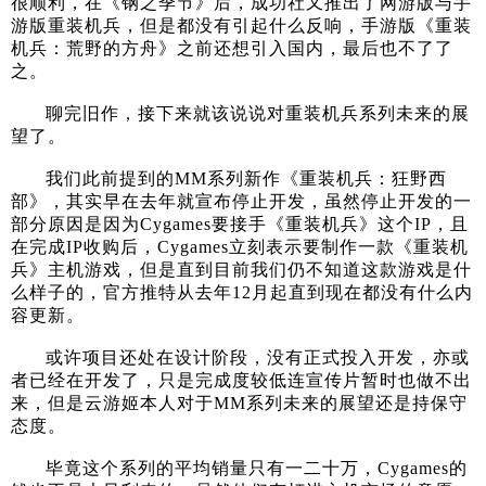
很顺利，在《钢之季节》后，成功社又推出了网游版与手
游版重装机兵，但是都没有引起什么反响，手游版《重装
机兵：荒野的方舟》之前还想引入国内，最后也不了了
之。
聊完旧作，接下来就该说说对重装机兵系列未来的展
望了。
我们此前提到的MM系列新作《重装机兵：狂野西
部》，其实早在去年就宣布停止开发，虽然停止开发的一
部分原因是因为Cygames要接手《重装机兵》这个IP，且
在完成IP收购后，Cygames立刻表示要制作一款《重装机
兵》主机游戏，但是直到目前我们仍不知道这款游戏是什
么样子的，官方推特从去年12月起直到现在都没有什么内
容更新。
或许项目还处在设计阶段，没有正式投入开发，亦或
者已经在开发了，只是完成度较低连宣传片暂时也做不出
来，但是云游姬本人对于MM系列未来的展望还是持保守
态度。
毕竟这个系列的平均销量只有一二十万，Cygames的