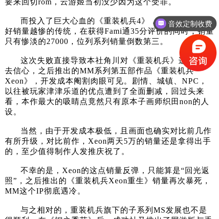
要来回切rom，云游姬当初没少因为这个受罪。
而投入了巨大心血的《重装机兵4》，秉持着口碑越
音效定制收费
好销量越惨的传统，在获得Fami通35分评价的同时，销量
只有惨淡的27000，位列系列销量倒数第三。
这次失败直接导致本社角川对《重装机兵》这个IP失
去信心，之后推出的MM系列第五部作品《重装机兵
Xeon》，开发成本阉割肉眼可见。剧情、城镇、NPC，
以往被玩家津津乐道的优点遭到了全面删减，回过头来
看，本作最大的吸睛点竟然只有原本子画师织田non的人
设。
当然，由于开发成本极低，且画面也确实对比前几作
有所升级，对比前作，Xeon两天5万的销量还是拿得出手
的，至少值得制作人发推庆祝了。
不幸的是，Xeon的这点销量反弹，只能算是“回光返
照”，之后推出的《重装机兵Xeon重生》销量再次暴死，
MM这个IP彻底遇冷。
与之相对的，重装机兵旗下的子系列MS发展也不是