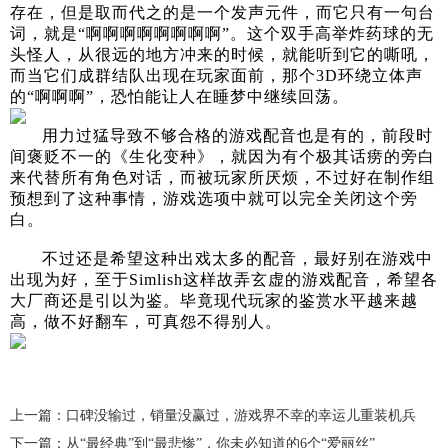
存在，但是取而代之的是一个发声元件，而它只有一句台
词，就是“啊啊啊啊啊啊啊啊”。这个双手高举炸药球的无
头怪人，从很远的地方冲来的时候，就能听到它的嘶吼，
而当它们成群结队出现在玩家面前，那个3D环绕立体声
的“啊啊啊”，恐怕能让人在睡梦中继续回荡。
用力过猛导致不够合格的游戏配音也是有的，前段时
间褒贬不一的《生化变种》，就因为有个极其话痨的旁白
来代替所有角色对话，而被玩家所厌烦，不过好在制作组
预想到了这种事情，游戏选项中就可以完全关闭这个旁
白。
不过还是希望这种出戏太多的配音，最好别在游戏中
出现为好，至于Simlish这样故弄玄虚的游戏配音，希望各
大厂商还是引以为鉴。毕竟现代玩家的鉴赏水平越来越
高，做不好翻车，可真怨不得别人。
上一篇：口碑没输过，销量没赢过，游戏界不幸的幸运儿重装机兵
下一篇：从“最经典”到“最悲惨”，你未必知道的6个“爱丽丝”