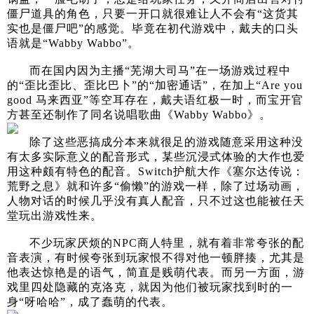
僵尸道具的角色，只要一开口就很难让人不会有“这货其
实也是僵尸吧”的感觉。毕竟在初代游戏中，戴夫的口头
语就是“Wabby Wabbo”。
而在国内因为主播“芜湖大司马”在一场游戏过程中
的“歪比歪比、歪比巴卜”的“加密通话”，在加上“Are you
good 马来西亚”等空耳存在，戴夫语红极一时，而宝开官
方甚至还制作了同名说唱歌曲《Wabby Wabbo》。
除了这些恶搞成分本来就很足的游戏随意采用这种没
有太多实际意义的配音形式，某些沉浸式体验的大作也爱
用这种颇有特色的配音。Switch护航大作《塞尔达传说：
荒野之息》就和许多“偷懒”的游戏一样，除了过场动画，
人物对话的时候几乎没有真人配音，只不过这也能被任天
堂玩出游戏性来。
不少玩家厌烦的NPC商人特里，就有着非常夸张的配
音表演，有时候夸张到玩家恨不得对他一顿胖揍，尤其是
他表达惊艳是的语气，简直是贱萌代表。而另一方面，游
戏里四处隐藏的克洛克，就因为他们被玩家找到时的一
身“呀哈哈”，成了蠢萌的代表。