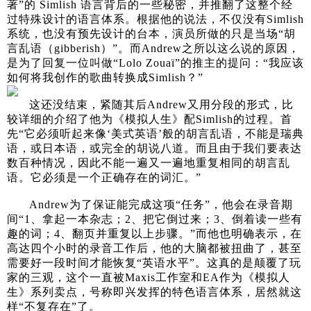
著”的 Simlish 语言背后的一些秘密，并推翻了这整个经
过特殊设计的语言体系。根据他的说法，不仅没有Simlish
系统，也没有预先设计的台本，演员所做的只是当场“胡
言乱语（gibberish）”。而Andrew之所以这么说的原因，
是为了回复一位叫做“Lolo Zouaï”的推主的提问：“我应该
如何将我创作的歌曲转换成Simlish？”
这还没结束，紧随其后Andrew又用分段的形式，比
较详细的介绍了他为《模拟人生》配Simlish的过程。首
先“它必须听起来像‘美式英语’般的胡言乱语，不能是瑞典
语，或日本语，或完全的胡说八道。而且由于我们要表达
数百种情况，因此不能一遍又一遍地重复相同的胡言乱
语。它必须是一个正确存在的词汇。”
Andrew为了保证能完成这项“任务”，他会在录音期
间“1、拿起一本杂志；2、把它倒过来；3、倒着读一些有
趣的词；4、翻页并重复以上步骤。”而他也明确表示，在
高达四个小时的录音工作后，他的大脑都被扭曲了，甚至
需要好一段时间才能恢复“英语水平”。这真的是颠覆了玩
家的三观，这个一直被Maxis工作室和EA作为《模拟人
生》系列卖点，号称即兴发挥的特色语言体系，居然就这
样“不复存在”了。