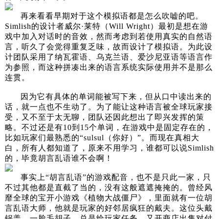
再来看看早期对于这个模拟语都是怎么吹嘘的吧。
Simlish的设计者威尔·莱特（Will Wright）最初是想在游
戏中加入对话时的音效，然而考虑到若使用真实的自然语
言，听久了会觉得重复乏味，故而设计了模拟语。为此设
计团队采用了纳瓦霍语、乌克兰语、爱沙尼亚语等语言作
为参照，而这种拼凑出来的语言系统实际使用并不是那么
连贯。
因为它有具体的单词能被写下来，但从口中读出来的
话，就一点也不生动了。为了能让这种语言被全球玩家接
受，又不至于太无聊，团队还因此想出了即兴发挥的策
略。不过还是有10到15个单词，在游戏中是固定存在的，
比如玩家们最熟悉的“sulsul（你好）”。而现在真相大
白，所有人都知道了，原来不用学习，谁都可以说Simlish
的，毕竟胡言乱语谁不会啊！
事实上“胡言乱语”的游戏配音，也不是只此一家，只
不过其他都是直截了当的，没有这般遮遮掩掩的。曾经风
靡全球的宝开小游戏《植物大战僵尸》，里面就有一位胡
言乱语大师，他就是玩家的好邻居疯狂的戴夫。这位头戴
锅盖，一脸毛胡子，总是给玩家任务，又开商店出售对付