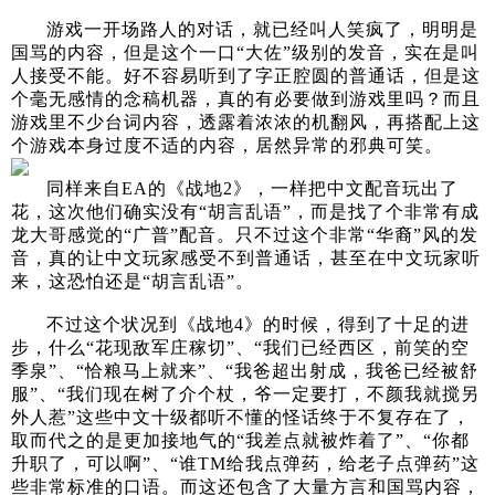
游戏一开场路人的对话，就已经叫人笑疯了，明明是
国骂的内容，但是这个一口“大佐”级别的发音，实在是叫
人接受不能。好不容易听到了字正腔圆的普通话，但是这
个毫无感情的念稿机器，真的有必要做到游戏里吗？而且
游戏里不少台词内容，透露着浓浓的机翻风，再搭配上这
个游戏本身过度不适的内容，居然异常的邪典可笑。
同样来自EA的《战地2》，一样把中文配音玩出了
花，这次他们确实没有“胡言乱语”，而是找了个非常有成
龙大哥感觉的“广普”配音。只不过这个非常“华裔”风的发
音，真的让中文玩家感受不到普通话，甚至在中文玩家听
来，这恐怕还是“胡言乱语”。
不过这个状况到《战地4》的时候，得到了十足的进
步，什么“花现敌军庄稼切”、“我们已经西区，前笑的空
季泉”、“恰粮马上就来”、“我爸超出射成，我爸已经被舒
服”、“我们现在树了介个杖，爷一定要打，不颜我就搅另
外人惹”这些中文十级都听不懂的怪话终于不复存在了，
取而代之的是更加接地气的“我差点就被炸着了”、“你都
升职了，可以啊”、“谁TM给我点弹药，给老子点弹药”这
些非常标准的口语。而这还包含了大量方言和国骂内容，