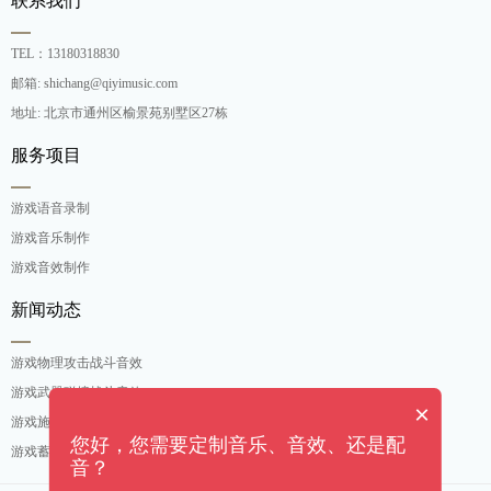
联系我们
TEL：13180318830
邮箱: shichang@qiyimusic.com
地址: 北京市通州区榆景苑别墅区27栋
服务项目
游戏语音录制
游戏音乐制作
游戏音效制作
新闻动态
游戏物理攻击战斗音效
游戏武器碰撞战斗音效
×
游戏施法吟唱战斗音效
您好，您需要定制音乐、音效、还是配
游戏蓄力攻击战斗音效
音？